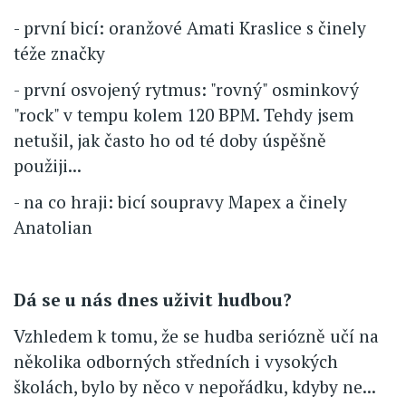
- první bicí: oranžové Amati Kraslice s činely
téže značky
- první osvojený rytmus: "rovný" osminkový
"rock" v tempu kolem 120 BPM. Tehdy jsem
netušil, jak často ho od té doby úspěšně
použiji...
- na co hraji: bicí soupravy Mapex a činely
Anatolian
Dá se u nás dnes uživit hudbou?
Vzhledem k tomu, že se hudba seriózně učí na
několika odborných středních i vysokých
školách, bylo by něco v nepořádku, kdyby ne...