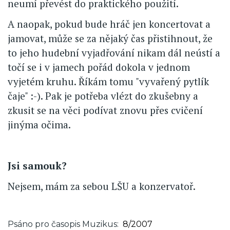
neumí převést do praktického použití.
A naopak, pokud bude hráč jen koncertovat a
jamovat, může se za nějaký čas přistihnout, že
to jeho hudební vyjadřování nikam dál neústí a
točí se i v jamech pořád dokola v jednom
vyjetém kruhu. Říkám tomu "vyvařený pytlík
čaje" :-). Pak je potřeba vlézt do zkušebny a
zkusit se na věci podívat znovu přes cvičení
jinýma očima.
Jsi samouk?
Nejsem, mám za sebou LŠU a konzervatoř.
Psáno pro časopis Muzikus
8/2007