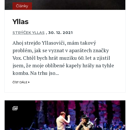
Články
Yllas
STRÝČEK YLLAS
,
30. 12. 2021
Ahoj strejdo Yllasoviči, mám takový
problém, jak se vyznat v aparátech značky
Vox. Chtěl bych hrát muziku 60. let a zjistil
jsem, že moje oblíbené kapely hrály na tyhle
komba. Na trhu jso...
ČÍST DÁLE