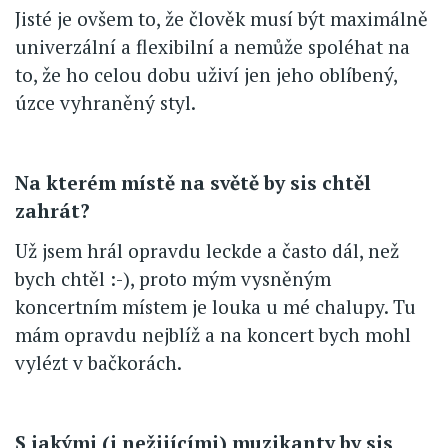
Jisté je ovšem to, že člověk musí být maximálně
univerzální a flexibilní a nemůže spoléhat na
to, že ho celou dobu uživí jen jeho oblíbený,
úzce vyhraněný styl.
Na kterém místě na světě by sis chtěl
zahrát?
Už jsem hrál opravdu leckde a často dál, než
bych chtěl :-), proto mým vysněným
koncertním místem je louka u mé chalupy. Tu
mám opravdu nejblíž a na koncert bych mohl
vylézt v bačkorách.
S jakými (i nežijícími) muzikanty by sis