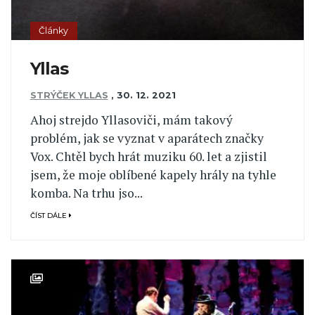
Články
Yllas
STRÝČEK YLLAS
,
30. 12. 2021
Ahoj strejdo Yllasoviči, mám takový
problém, jak se vyznat v aparátech značky
Vox. Chtěl bych hrát muziku 60. let a zjistil
jsem, že moje oblíbené kapely hrály na tyhle
komba. Na trhu jso...
ČÍST DÁLE