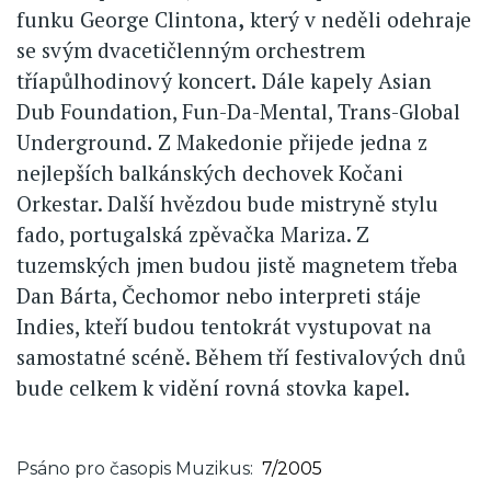
funku George Clintona
,
který v neděli odehraje
se svým dvacetičlenným orchestrem
tříapůlhodinový koncert
.
Dále kapely Asian
Dub Foundation, Fun-Da-Mental, Trans-Global
Underground
.
Z Makedonie přijede jedna z
nejlepších balkánských dechovek Kočani
Orkestar. Další hvězdou bude mistryně stylu
fado, portugalská zpěvačka Mariza. Z
tuzemských jmen budou jistě magnetem třeba
Dan Bárta, Čechomor nebo interpreti stáje
Indies, kteří budou tentokrát vystupovat na
samostatné scéně. Během tří festivalových dnů
bude celkem k vidění rovná stovka kapel.
Psáno pro časopis Muzikus
7/2005