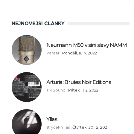
NEJNOVĚJŠÍ ČLÁNKY
Neumann M50 v síni slávy NAMM
Panter
,
Pondělí, 18. 7. 2022
Arturia: Brutes Noir Editions
TM Sound
,
Pátek, 11. 2. 2022
Yllas
strýček Yllas
,
Čtvrtek, 30. 12. 2021