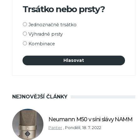
Trsátko nebo prsty?
Možnosti
Jednoznačně trsátko
výběru
Výhradně prsty
Kombinace
NEJNOVĚJŠÍ ČLÁNKY
Neumann M50 v síni slávy NAMM
Panter
,
Pondělí, 18. 7. 2022