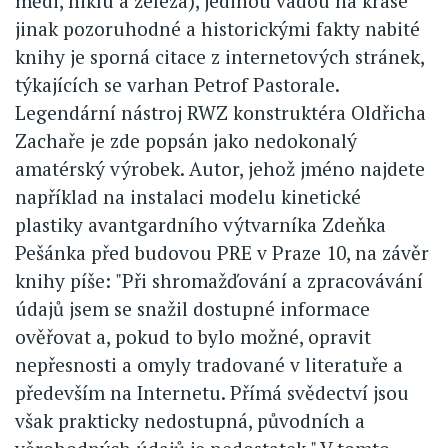
mědi, niklu a železa), jedinou vadou na kráse
jinak pozoruhodné a historickými fakty nabité
knihy je sporná citace z internetových stránek,
týkajících se varhan Petrof Pastorale.
Legendární nástroj RWZ konstruktéra Oldřicha
Zachaře je zde popsán jako nedokonalý
amatérský výrobek. Autor, jehož jméno najdete
například na instalaci modelu kinetické
plastiky avantgardního výtvarníka Zdeňka
Pešánka před budovou PRE v Praze 10, na závěr
knihy píše: "Při shromažďování a zpracovávání
údajů jsem se snažil dostupné informace
ověřovat a, pokud to bylo možné, opravit
nepřesnosti a omyly tradované v literatuře a
především na Internetu. Přímá svědectví jsou
však prakticky nedostupná, původních a