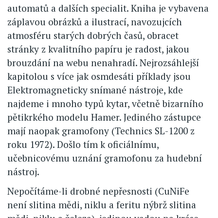
automatů a dalších specialit. Kniha je vybavena
záplavou obrázků a ilustrací, navozujcích
atmosféru starých dobrých časů, obracet
stránky z kvalitního papíru je radost, jakou
brouzdání na webu nenahradí. Nejrozsáhlejší
kapitolou s více jak osmdesáti příklady jsou
Elektromagneticky snímané nástroje, kde
najdeme i mnoho typů kytar, včetně bizarního
pětikrkého modelu Hamer. Jediného zástupce
mají naopak gramofony (Technics SL-1200 z
roku 1972). Došlo tím k oficiálnímu,
učebnicovému uznání gramofonu za hudební
nástroj.
Nepočítáme-li drobné nepřesnosti (CuNiFe
není slitina mědi, niklu a feritu nýbrž slitina