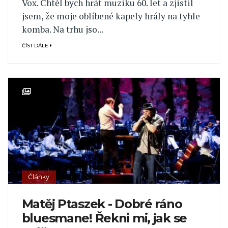
Vox. Chtěl bych hrát muziku 60. let a zjistil
jsem, že moje oblíbené kapely hrály na tyhle
komba. Na trhu jso...
ČÍST DÁLE
Články
Matěj Ptaszek - Dobré ráno
bluesmane! Řekni mi, jak se