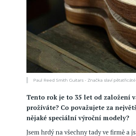
Paul Reed Smith Guitars - Značka slaví pětatřicát
Tento rok je to 35 let od založení va
prožíváte? Co považujete za největš
nějaké speciální výroční modely?
Jsem hrdý na všechny tady ve firmě a j