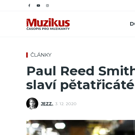
D
ČLÁNKY
Paul Reed Smith
slaví pětatřicát
JEZZ.
,
3. 12. 2020