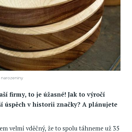
é narozeniny
ší firmy, to je úžasné! Jak to výročí
í úspěch v historii značky? A plánujete
sem velmi vděčný, že to spolu táhneme už 35