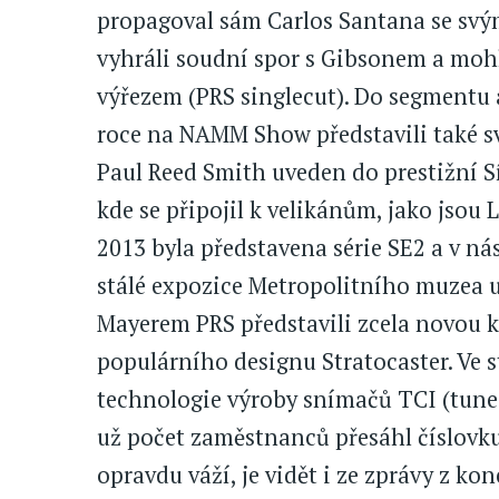
propagoval sám Carlos Santana se svý
vyhráli soudní spor s Gibsonem a mohl
výřezem (PRS singlecut). Do segmentu a
roce na NAMM Show představili také sv
Paul Reed Smith uveden do prestižní S
kde se připojil k velikánům, jako jsou 
2013 byla představena série SE2 a v ná
stálé expozice Metropolitního muzea 
Mayerem PRS představili zcela novou ky
populárního designu Stratocaster. Ve s
technologie výroby snímačů TCI (tune
už počet zaměstnanců přesáhl číslovku
opravdu váží, je vidět i ze zprávy z k