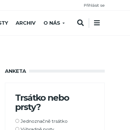
Přihlásit se
STY
ARCHIV
O NÁS
ANKETA
Trsátko nebo
prsty?
Možnosti
Jednoznačně trsátko
výběru
Výhradně prsty