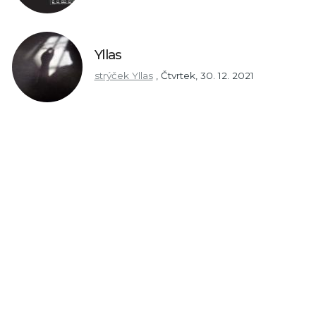
Yllas
strýček Yllas
,
Čtvrtek, 30. 12. 2021