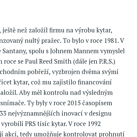
ještě než založil firmu na výrobu kytar,
zovaný nultý pražec. To bylo v roce 1981. V
se Santany, spolu s Johnem Mannem vymyslel
 roce se Paul Reed Smith (dále jen P.R.S.)
východním pobřeží, vyzbrojen dvěma svými
řicet kytar, což mu zajistilo financování
 založil. Aby měl kontrolu nad výsledným
é snímače. Ty byly v roce 2015 časopisem
 33 nejvýznamnějších inovací v designu
yrobili PRS tisíc kytar. V roce 1992
jí akci, tedy umožňuje kontrolovat prohnutí