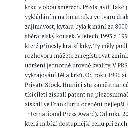
krku v obou směrech. Představili také
vykládáním na hmatníku ve tvaru draka,
zajímavost, kytara byla k mání za 8000
sběratelský kousek. V letech 1993 a 1
které přinesly kratší krky. Ty měly podle
rozhovoru můžete zaregistrovat zmínku
udržení jednotné úrovně kvality. V PRS
vykrajování těl a krků. Od roku 1996 s
Private Stock. Hranici sta zaměstnanc
tisíciletí získali patent na piezosníma
získali ve Frankfurtu ocenění nejlepší
International Press Award). Od roku 20
která nabízí dostupnější cenu při zach