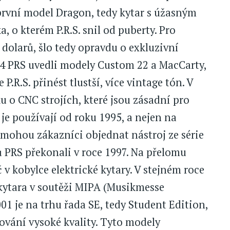
 první model Dragon, tedy kytar s úžasným
 o kterém P.R.S. snil od puberty. Pro
 dolarů, šlo tedy opravdu o exkluzivní
994 PRS uvedli modely Custom 22 a MacCarty,
 P.R.S. přinést tlustší, více vintage tón. V
 o CNC strojích, které jsou zásadní pro
 je používají od roku 1995, a nejen na
i mohou zákazníci objednat nástroj ze série
ů PRS překonali v roce 1997. Na přelomu
č v kobylce elektrické kytary. V stejném roce
 kytara v soutěži MIPA (Musikmesse
01 je na trhu řada SE, tedy Student Edition,
ování vysoké kvality. Tyto modely