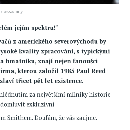
é narozeniny
elém jejím spektru!“
ovačů z amerického severovýchodu by
vysoké kvality zpracování, s typickými
na hmatníku, znají nejen fanoušci
rma, kterou založil 1985 Paul Reed
aví třicet pět let existence.
hlédnutím za největšími milníky historie
 domluvit exkluzivní
m Smithem. Doufám, že vás zaujme.