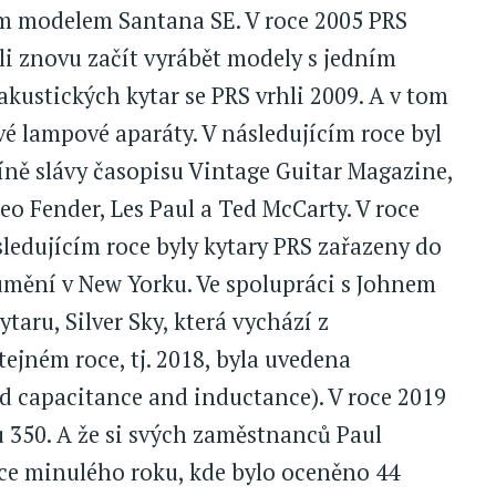
m modelem Santana SE. V roce 2005 PRS
i znovu začít vyrábět modely s jedním
kustických kytar se PRS vrhli 2009. A v tom
é lampové aparáty. V následujícím roce byl
íně slávy časopisu Vintage Guitar Magazine,
Leo Fender, Les Paul a Ted McCarty. V roce
sledujícím roce byly kytary PRS zařazeny do
umění v New Yorku. Ve spolupráci s Johnem
taru, Silver Sky, která vychází z
tejném roce, tj. 2018, byla uvedena
d capacitance and inductance). V roce 2019
 350. A že si svých zaměstnanců Paul
once minulého roku, kde bylo oceněno 44