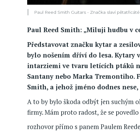
Paul Reed Smith Guitars - Značka slaví pětatřicát
Paul Reed Smith: „Miluji hudbu v c
Představovat značku kytar a zesil
bylo nošením dříví do lesa. Kytary 
intarziemi ve tvaru letících ptáků 
Santany nebo Marka Tremontiho. Fi
Smith, a jehož jméno dodnes nese, sl
A to by bylo škoda odbýt jen suchým o
firmy. Mám proto radost, že se povedlo
rozhovor přímo s panem Paulem Reede