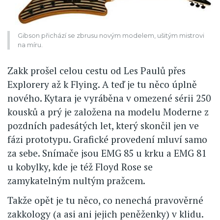
Gibson přichází se zbrusu novým modelem, ušitým mistrovi
na míru.
Zakk prošel celou cestu od Les Paulů přes
Explorery až k Flying. A teď je tu něco úplně
nového. Kytara je vyráběna v omezené sérii 250
kousků a prý je založena na modelu Moderne z
pozdních padesátých let, který skončil jen ve
fázi prototypu. Grafické provedení mluví samo
za sebe. Snímače jsou EMG 85 u krku a EMG 81
u kobylky, kde je též Floyd Rose se
zamykatelným nultým pražcem.
Takže opět je tu něco, co nenechá pravověrné
zakkology (a asi ani jejich peněženky) v klidu.