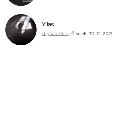
Yllas
strýček Yllas
,
Čtvrtek, 30. 12. 2021