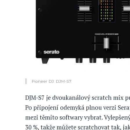
Pioneer DJ: DJM-S7
DJM-S7 je dvoukanálový scratch mix pu
Po připojení odemyká plnou verzi Sera
mezi těmito softwary vybrat. Vylepšen
30 %, takže můžete scratchovat tak, jak