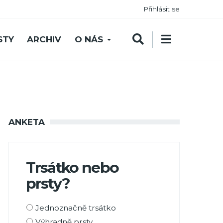
Přihlásit se
STY
ARCHIV
O NÁS
ANKETA
Trsátko nebo
prsty?
Možnosti
Jednoznačně trsátko
výběru
Výhradně prsty