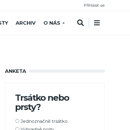
Přihlásit se
STY
ARCHIV
O NÁS
ANKETA
Trsátko nebo
prsty?
Možnosti
Jednoznačně trsátko
výběru
Výhradně prsty