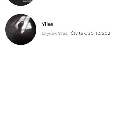
Yllas
strýček Yllas
,
Čtvrtek, 30. 12. 2021