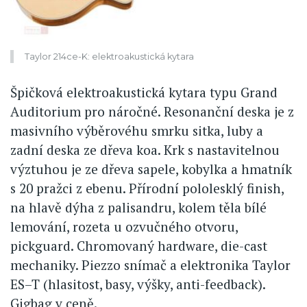
Taylor 214ce-K: elektroakustická kytara
Špičková elektroakustická kytara typu Grand
Auditorium pro náročné. Resonanční deska je z
masivního výběrovéhu smrku sitka, luby a
zadní deska ze dřeva koa. Krk s nastavitelnou
výztuhou je ze dřeva sapele, kobylka a hmatník
s 20 pražci z ebenu. Přírodní pololesklý finish,
na hlavě dýha z palisandru, kolem těla bílé
lemování, rozeta u ozvučného otvoru,
pickguard. Chromovaný hardware, die-cast
mechaniky. Piezzo snímač a elektronika Taylor
ES–T (hlasitost, basy, výšky, anti-feedback).
Gigbag v ceně.