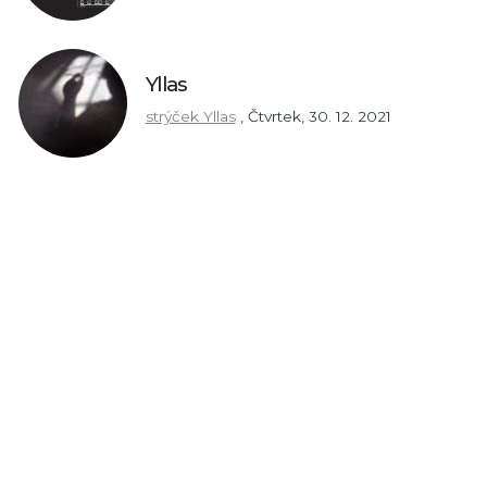
Yllas
strýček Yllas
,
Čtvrtek, 30. 12. 2021