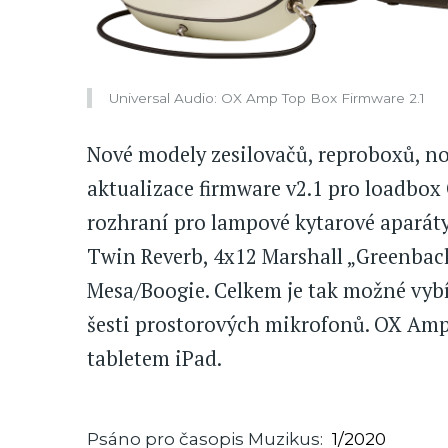
Universal Audio: OX Amp Top Box Firmware 2.1
Nové modely zesilovačů, reproboxů, nov
aktualizace firmware v2.1 pro loadbo
rozhraní pro lampové kytarové aparát
Twin Reverb, 4x12 Marshall „Greenback
Mesa/Boogie. Celkem je tak možné vybí
šesti prostorových mikrofonů. OX Amp 
tabletem iPad.
Psáno pro časopis Muzikus
1/2020