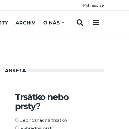
Přihlásit se
STY
ARCHIV
O NÁS
ANKETA
Trsátko nebo
prsty?
Možnosti
Jednoznačně trsátko
výběru
Výhradně prsty