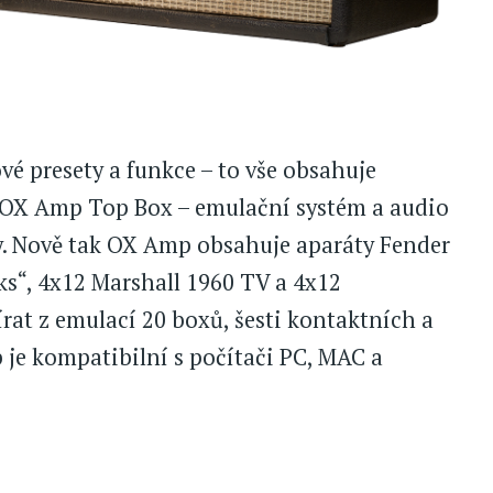
é presety a funkce – to vše obsahuje
x OX Amp Top Box – emulační systém a audio
y. Nově tak OX Amp obsahuje aparáty Fender
s“, 4x12 Marshall 1960 TV a 4x12
rat z emulací 20 boxů, šesti kontaktních a
je kompatibilní s počítači PC, MAC a