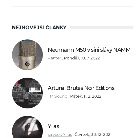
NEJNOVĚJŠÍ ČLÁNKY
Neumann M50 v síni slávy NAMM
Panter
,
Pondělí, 18. 7. 2022
Arturia: Brutes Noir Editions
TM Sound
,
Pátek, 11. 2. 2022
Yllas
strýček Yllas
,
Čtvrtek, 30. 12. 2021