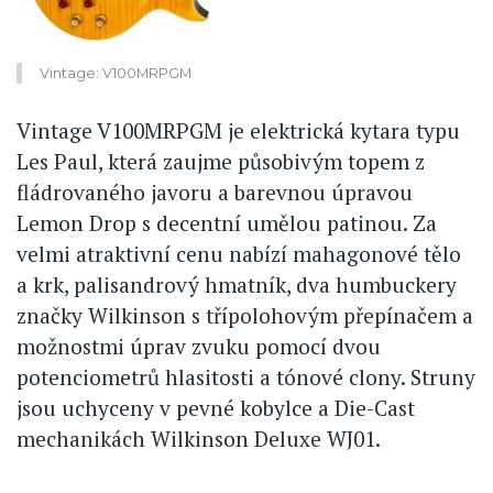
Vintage: V100MRPGM
Vintage V100MRPGM je elektrická kytara typu
Les Paul, která zaujme působivým topem z
fládrovaného javoru a barevnou úpravou
Lemon Drop s decentní umělou patinou. Za
velmi atraktivní cenu nabízí mahagonové tělo
a krk, palisandrový hmatník, dva humbuckery
značky Wilkinson s třípolohovým přepínačem a
možnostmi úprav zvuku pomocí dvou
potenciometrů hlasitosti a tónové clony. Struny
jsou uchyceny v pevné kobylce a Die-Cast
mechanikách Wilkinson Deluxe WJ01.