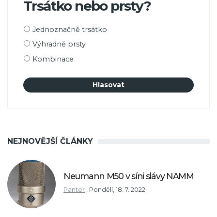
Trsátko nebo prsty?
Možnosti
Jednoznačně trsátko
výběru
Výhradně prsty
Kombinace
NEJNOVĚJŠÍ ČLÁNKY
Neumann M50 v síni slávy NAMM
Panter
,
Pondělí, 18. 7. 2022