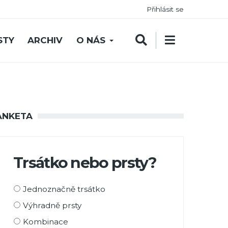
Přihlásit se
STY
ARCHIV
O NÁS
ANKETA
Trsátko nebo prsty?
Možnosti
Jednoznačně trsátko
výběru
Výhradně prsty
Kombinace