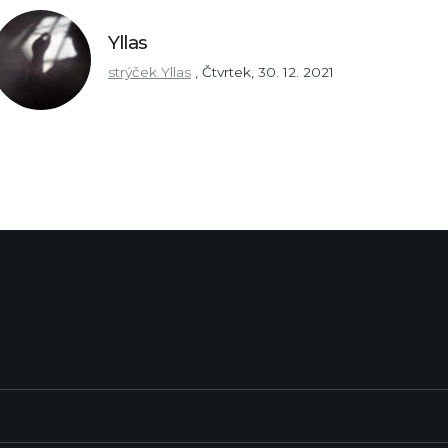
Yllas
strýček Yllas
,
Čtvrtek, 30. 12. 2021