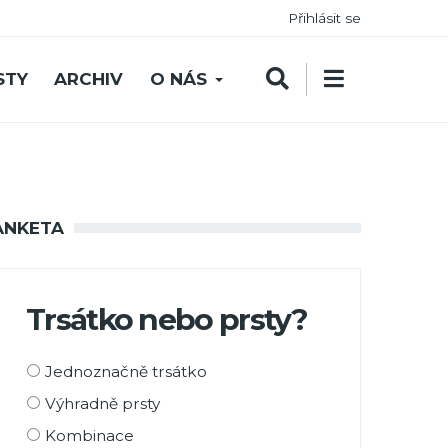
Přihlásit se
STY
ARCHIV
O NÁS
ANKETA
Trsátko nebo prsty?
Možnosti
Jednoznačně trsátko
výběru
Výhradně prsty
Kombinace