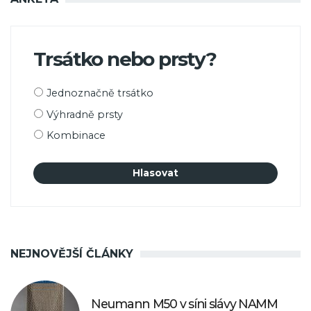
Trsátko nebo prsty?
Možnosti
Jednoznačně trsátko
výběru
Výhradně prsty
Kombinace
NEJNOVĚJŠÍ ČLÁNKY
Neumann M50 v síni slávy NAMM