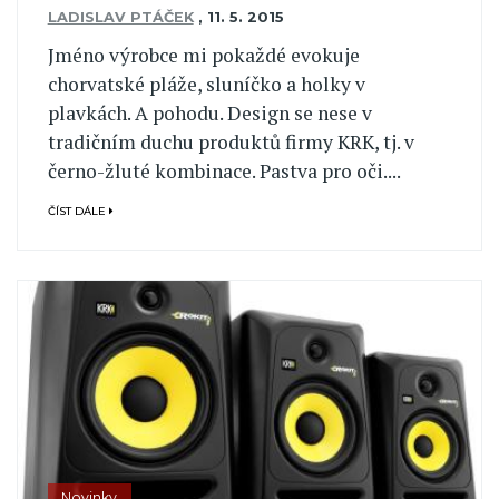
LADISLAV PTÁČEK
,
11. 5. 2015
Jméno výrobce mi pokaždé evokuje
chorvatské pláže, sluníčko a holky v
plavkách. A pohodu. Design se nese v
tradičním duchu produktů firmy KRK, tj. v
černo-žluté kombinace. Pastva pro oči....
ČÍST DÁLE
Novinky