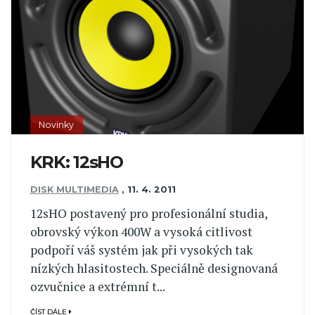
Novinky
KRK: 12sHO
DISK MULTIMEDIA
,
11. 4. 2011
12sHO postavený pro profesionální studia,
obrovský výkon 400W a vysoká citlivost
podpoří váš systém jak při vysokých tak
nízkých hlasitostech. Speciálně designovaná
ozvučnice a extrémní t...
ČÍST DÁLE