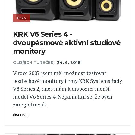
Testy
KRK V6 Series 4 -
dvoupásmové aktivní studiové
monitory
OLDŘICH TUREČEK
,
24. 6. 2018
V roce 2007 jsem měl možnost testovat
poslechové monitory firmy KRK Systems řady
V8 Series 2, dnes mám k dispozici menší
model V6 Series 4. Nepamatuji se, že bych
zaregistroval...
ČÍST DÁLE