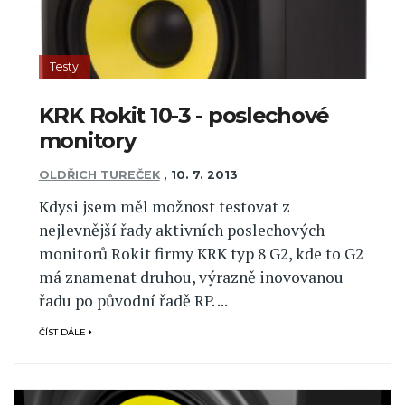
Testy
KRK Rokit 10-3 - poslechové
monitory
OLDŘICH TUREČEK
,
10. 7. 2013
Kdysi jsem měl možnost testovat z
nejlevnější řady aktivních poslechových
monitorů Rokit firmy KRK typ 8 G2, kde to G2
má znamenat druhou, výrazně inovovanou
řadu po původní řadě RP. ...
ČÍST DÁLE