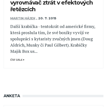
vyrovnávač ztrát v efektových
řetězcích
MARTIN HÁJEK
,
20. 7. 2015
Další krabička - tentokrát od americké firmy,
která proslula tím, že své boxíky vyvíjí ve
spolupráci s kytaristy zvučných jmen (Doug
Aldrich, Munky či Paul Gilbert). Krabičky
Majik Box us...
ČÍST DÁLE
ANKETA