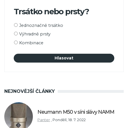
Trsátko nebo prsty?
Možnosti
Jednoznačně trsátko
výběru
Výhradně prsty
Kombinace
NEJNOVĚJŠÍ ČLÁNKY
Neumann M50 v síni slávy NAMM
Panter
,
Pondělí, 18. 7. 2022