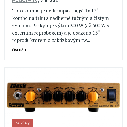
MUSIC PARK
,
7. 8. 2021
Toto kombo je nejkompaktnější 1x 15“
kombo na trhu s nádherně tučným a čistým
zvukem. Poskytuje výkon 300 W (až 500 W s
externím reproboxem) a je osazeno 15“
reproduktorem a zakázkovým tw...
ČÍST DÁLE
Novinky