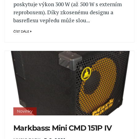
poskytuje výkon 300 W (až 500 W s externím
reproboxem). Díky zkosenému designu a
basreflexu vepředu může slou...
ČÍST DÁLE
Novinky
Markbass: Mini CMD 151P IV