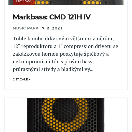
Novinky
Markbass: CMD 121H IV
MUSIC PARK
,
7. 8. 2021
Tohle kombo díky svým větším rozměrům,
12“ reproduktoru a 1“ compression driveru se
zakázkovou hornou poskytuje špičkový a
nekompromisní tón s plnými basy,
průraznými středy a hladkými vý...
ČÍST DÁLE