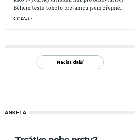
Během testu tohoto pre-ampu jsem zřejmě...
ČÍST DÁLE
Načíst další
ANKETA
Trsátko nebo prsty?