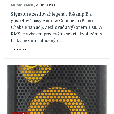
MUSIC PARK
,
6. 10. 2021
Signature zesilovač legendy R&amp;B a
gospelové basy Andrew Gouchého (Prince,
Chaka Khan ad.). Zesilovač s výkonem 1000 W
RMS je vybaven především sekcí ekvalizéru s
frekvencemi naladěným...
ČÍST DÁLE