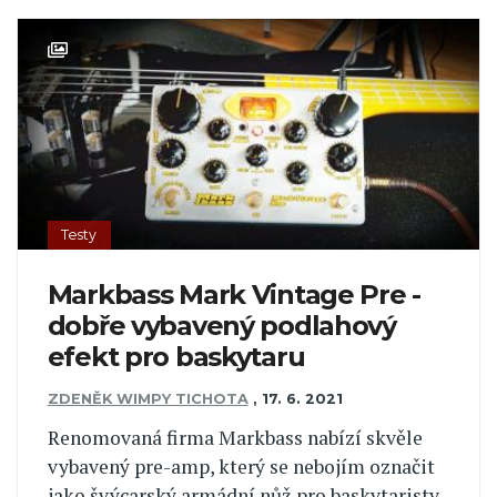
Testy
Markbass Mark Vintage Pre -
dobře vybavený podlahový
efekt pro baskytaru
ZDENĚK WIMPY TICHOTA
,
17. 6. 2021
Renomovaná firma Markbass nabízí skvěle
vybavený pre-amp, který se nebojím označit
jako švýcarský armádní nůž pro baskytaristy.