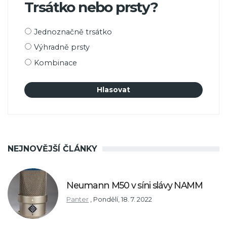
Trsátko nebo prsty?
Možnosti
Jednoznačně trsátko
výběru
Výhradně prsty
Kombinace
NEJNOVĚJŠÍ ČLÁNKY
Neumann M50 v síni slávy NAMM
Panter
,
Pondělí, 18. 7. 2022