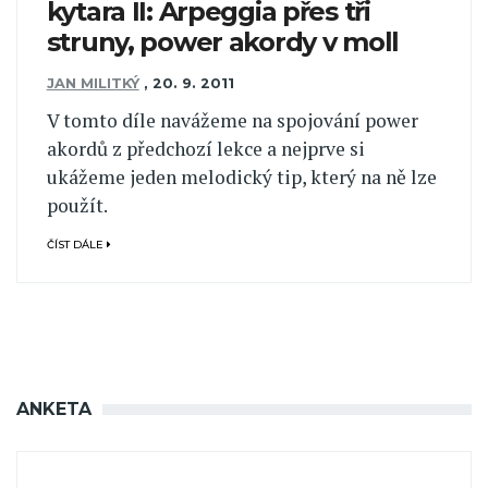
kytara II: Arpeggia přes tři
struny, power akordy v moll
JAN MILITKÝ
,
20. 9. 2011
V tomto díle navážeme na spojování power
akordů z předchozí lekce a nejprve si
ukážeme jeden melodický tip, který na ně lze
použít.
ČÍST DÁLE
ANKETA