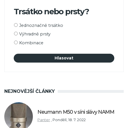
Trsátko nebo prsty?
Možnosti
Jednoznačně trsátko
výběru
Výhradně prsty
Kombinace
NEJNOVĚJŠÍ ČLÁNKY
Neumann M50 v síni slávy NAMM
Panter
,
Pondělí, 18. 7. 2022