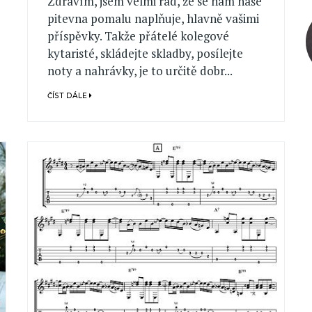
Zdravím, jsem velmi rád, že se nám naše
pitevna pomalu naplňuje, hlavně vašimi
příspěvky. Takže přátelé kolegové
kytaristé, skládejte skladby, posílejte
noty a nahrávky, je to určitě dobr...
ČÍST DÁLE