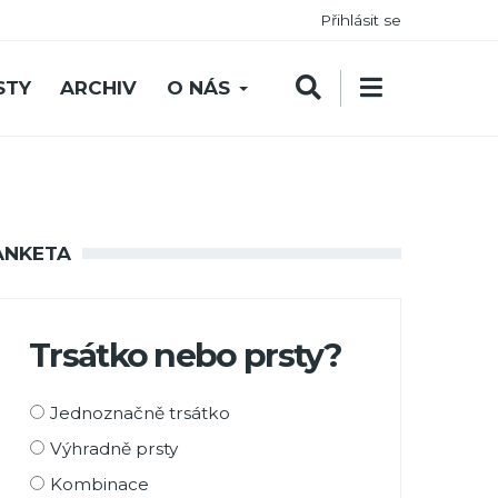
Přihlásit se
STY
ARCHIV
O NÁS
ANKETA
Trsátko nebo prsty?
Možnosti
Jednoznačně trsátko
výběru
Výhradně prsty
Kombinace