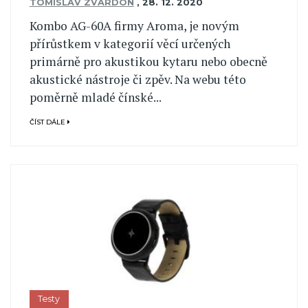
TOMISLAV ZVARDON
,
28. 12. 2020
Kombo AG-60A firmy Aroma, je novým
přírůstkem v kategorií věcí určených
primárně pro akustikou kytaru nebo obecně
akustické nástroje či zpěv. Na webu této
poměrně mladé čínské...
ČÍST DÁLE
Testy