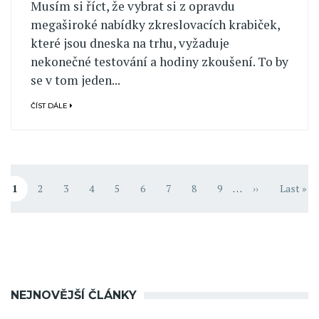
Musím si říct, že vybrat si z opravdu
megaširoké nabídky zkreslovacích krabiček,
které jsou dneska na trhu, vyžaduje
nekonečné testování a hodiny zkoušení. To by
se v tom jeden...
ČÍST DÁLE
Pagination
1
2
3
4
5
6
7
8
9
…
››
Last »
Aktuální stránka
Stránka
Stránka
Stránka
Stránka
Stránka
Stránka
Stránka
Stránka
Následující st
Poslední
NEJNOVĚJŠÍ ČLÁNKY