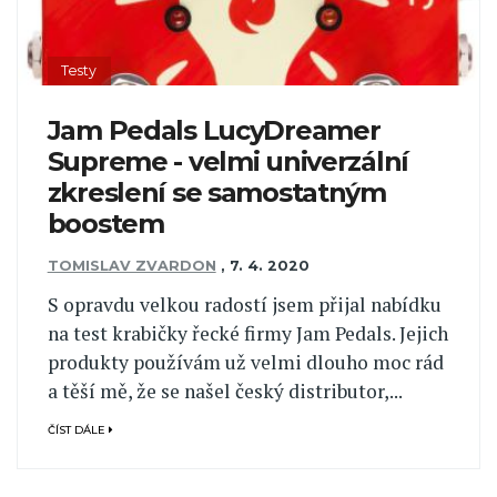
Testy
Jam Pedals LucyDreamer
Supreme - velmi univerzální
zkreslení se samostatným
boostem
TOMISLAV ZVARDON
,
7. 4. 2020
S opravdu velkou radostí jsem přijal nabídku
na test krabičky řecké firmy Jam Pedals. Jejich
produkty používám už velmi dlouho moc rád
a těší mě, že se našel český distributor,...
ČÍST DÁLE