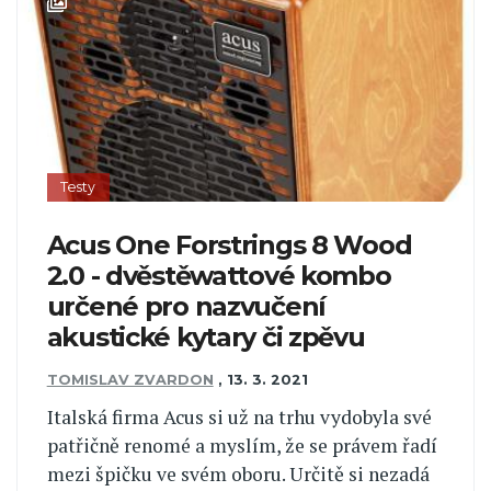
Testy
Acus One Forstrings 8 Wood
2.0 - dvěstěwattové kombo
určené pro nazvučení
akustické kytary či zpěvu
TOMISLAV ZVARDON
,
13. 3. 2021
Italská firma Acus si už na trhu vydobyla své
patřičně renomé a myslím, že se právem řadí
mezi špičku ve svém oboru. Určitě si nezadá