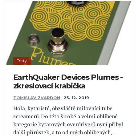
Testy
EarthQuaker Devices Plumes -
zkreslovací krabička
TOMISLAV ZVARDON
,
25. 12. 2019
Hola, kytaristé, obzvláště milovníci tube
screamerů. Do této široké a velmi oblíbené
kategorie kytarových overdriverů nyní přibyl
další přírůstek, a to od mých oblíbených,...