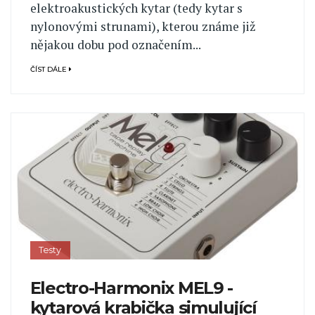
elektroakustických kytar (tedy kytar s
nylonovými strunami), kterou známe již
nějakou dobu pod označením...
ČÍST DÁLE
Testy
Electro-Harmonix MEL9 -
kytarová krabička simulující