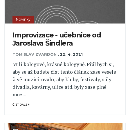
Novinky
Improvizace - učebnice od
Jaroslava Šindlera
TOMISLAV ZVARDON
,
22. 4. 2021
Milí kolegové, krásné kolegyně. Přál bych si,
aby se až budete číst tento článek zase vesele
živě muzicírovalo, aby kluby, festivaly, sály,
divadla, kavárny, ulice atd. byly zase plné
muz...
ČÍST DÁLE