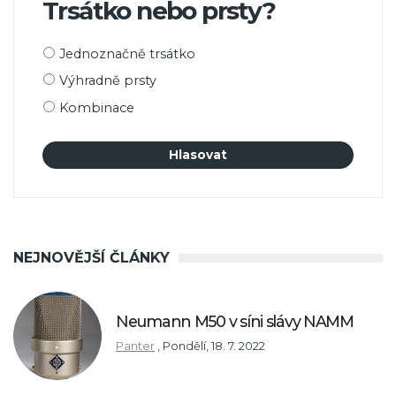
Trsátko nebo prsty?
Možnosti
Jednoznačně trsátko
výběru
Výhradně prsty
Kombinace
NEJNOVĚJŠÍ ČLÁNKY
Neumann M50 v síni slávy NAMM
Panter
,
Pondělí, 18. 7. 2022