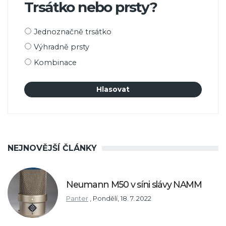
Trsátko nebo prsty?
Možnosti
Jednoznačně trsátko
výběru
Výhradně prsty
Kombinace
NEJNOVĚJŠÍ ČLÁNKY
Neumann M50 v síni slávy NAMM
Panter
,
Pondělí, 18. 7. 2022