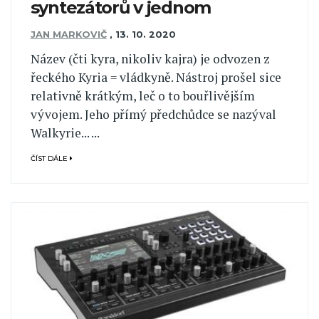
syntezátorů v jednom
JAN MARKOVIČ
,
13. 10. 2020
Název (čti kyra, nikoliv kajra) je odvozen z
řeckého Kyria = vládkyně. Nástroj prošel sice
relativně krátkým, leč o to bouřlivějším
vývojem. Jeho přímý předchůdce se nazýval
Walkyrie... ...
ČÍST DÁLE