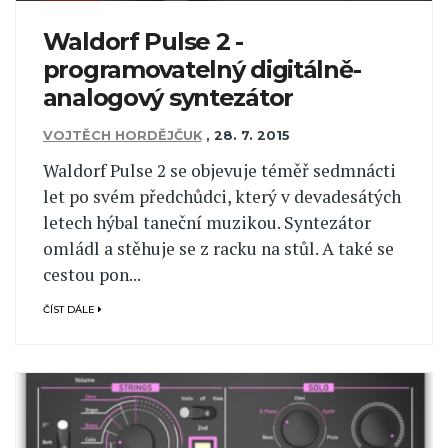
Waldorf Pulse 2 -
programovatelný digitálně-
analogový syntezátor
VOJTĚCH HORDĚJČUK
,
28. 7. 2015
Waldorf Pulse 2 se objevuje téměř sedmnácti
let po svém předchůdci, který v devadesátých
letech hýbal taneční muzikou. Syntezátor
omládl a stěhuje se z racku na stůl. A také se
cestou pon...
ČÍST DÁLE