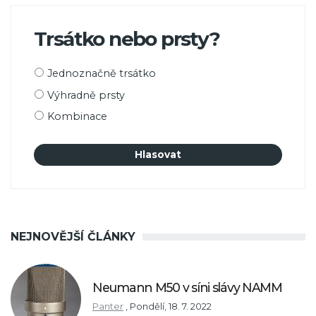
Trsátko nebo prsty?
Možnosti
Jednoznačně trsátko
výběru
Výhradně prsty
Kombinace
NEJNOVĚJŠÍ ČLÁNKY
Neumann M50 v síni slávy NAMM
Panter
,
Pondělí, 18. 7. 2022