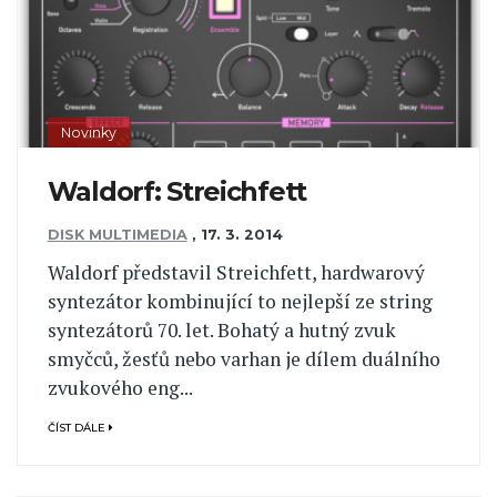
Novinky
Waldorf: Streichfett
DISK MULTIMEDIA
,
17. 3. 2014
Waldorf představil Streichfett, hardwarový
syntezátor kombinující to nejlepší ze string
syntezátorů 70. let. Bohatý a hutný zvuk
smyčců, žesťů nebo varhan je dílem duálního
zvukového eng...
ČÍST DÁLE