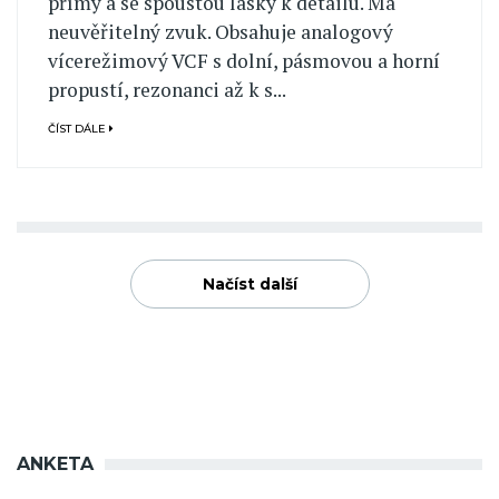
přímý a se spoustou lásky k detailu. Má
neuvěřitelný zvuk. Obsahuje analogový
vícerežimový VCF s dolní, pásmovou a horní
propustí, rezonanci až k s...
ČÍST DÁLE
Načíst další
ANKETA