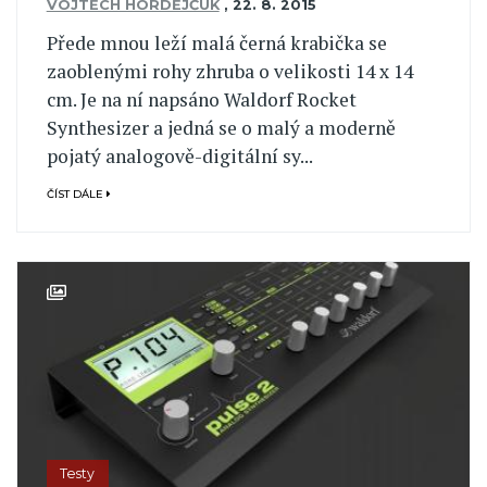
VOJTĚCH HORDĚJČUK
,
22. 8. 2015
Přede mnou leží malá černá krabička se
zaoblenými rohy zhruba o velikosti 14 x 14
cm. Je na ní napsáno Waldorf Rocket
Synthesizer a jedná se o malý a moderně
pojatý analogově-digitální sy...
ČÍST DÁLE
Testy