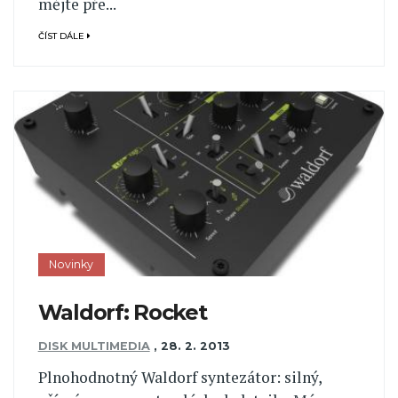
mějte pře...
ČÍST DÁLE
Novinky
Waldorf: Rocket
DISK MULTIMEDIA
,
28. 2. 2013
Plnohodnotný Waldorf syntezátor: silný,