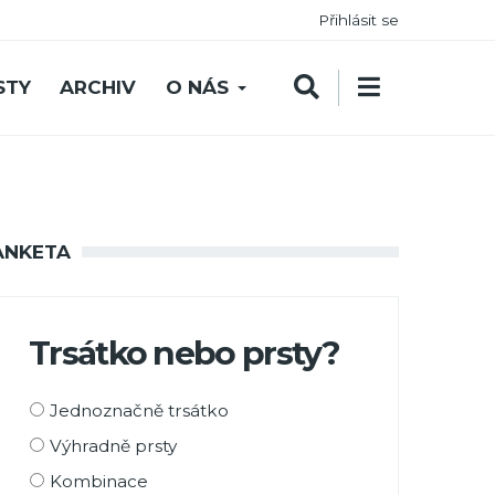
Přihlásit se
STY
ARCHIV
O NÁS
ANKETA
Trsátko nebo prsty?
Možnosti
Jednoznačně trsátko
výběru
Výhradně prsty
Kombinace