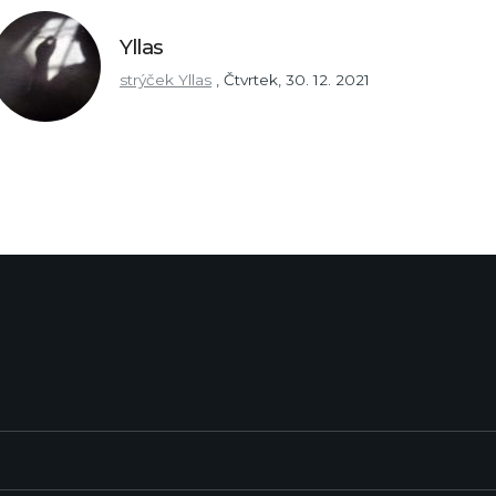
Yllas
strýček Yllas
,
Čtvrtek, 30. 12. 2021