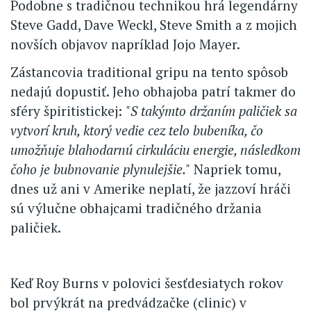
Podobne s tradičnou technikou hrá legendárny
Steve Gadd, Dave Weckl, Steve Smith a z mojich
novších objavov napríklad Jojo Mayer.
Zástancovia traditional gripu na tento spôsob
nedajú dopustiť. Jeho obhajoba patrí takmer do
sféry špiritistickej:
"S takýmto držaním paličiek sa
vytvorí kruh, ktorý vedie cez telo bubeníka, čo
umožňuje blahodarnú cirkuláciu energie, následkom
čoho je bubnovanie plynulejšie."
Napriek tomu,
dnes už ani v Amerike neplatí, že jazzoví hráči
sú výlučne obhajcami tradičného držania
paličiek.
Keď Roy Burns v polovici šesťdesiatych rokov
bol prvýkrát na predvádzačke (clinic) v