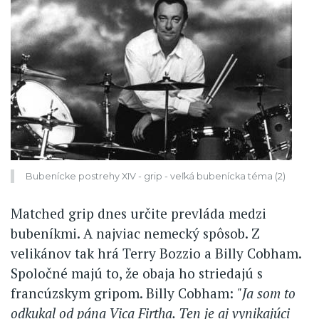
Bubenícke postrehy XIV - grip - veľká bubenícka téma (2)
Matched grip dnes určite prevláda medzi
bubeníkmi. A najviac nemecký spôsob. Z
velikánov tak hrá Terry Bozzio a Billy Cobham.
Spoločné majú to, že obaja ho striedajú s
francúzskym gripom. Billy Cobham:
"Ja som to
odkukal od pána Vica Firtha. Ten je aj vynikajúci