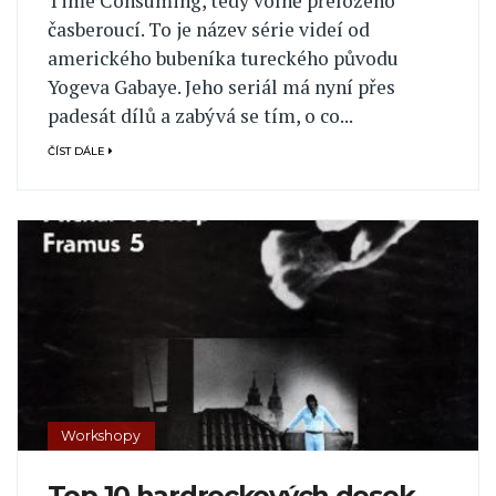
Time Consuming, tedy volně přeloženo
časberoucí. To je název série videí od
amerického bubeníka tureckého původu
Yogeva Gabaye. Jeho seriál má nyní přes
padesát dílů a zabývá se tím, o co...
ČÍST DÁLE
Workshopy
Top 10 hardrockových desek