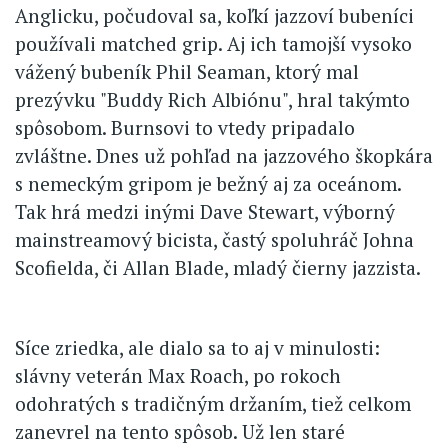
Anglicku, počudoval sa, koľkí jazzoví bubeníci
používali matched grip. Aj ich tamojší vysoko
vážený bubeník Phil Seaman, ktorý mal
prezývku "Buddy Rich Albiónu", hral takýmto
spôsobom. Burnsovi to vtedy pripadalo
zvláštne. Dnes už pohľad na jazzového škopkára
s nemeckým gripom je bežný aj za oceánom.
Tak hrá medzi inými Dave Stewart, výborný
mainstreamový bicista, častý spoluhráč Johna
Scofielda, či Allan Blade, mladý čierny jazzista.
Síce zriedka, ale dialo sa to aj v minulosti:
slávny veterán Max Roach, po rokoch
odohratých s tradičným držaním, tiež celkom
zanevrel na tento spôsob. Už len staré