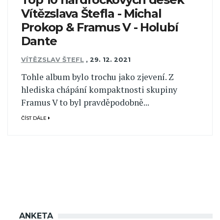
Vítězslava Štefla - Michal
Prokop & Framus V - Holubí
Dante
VÍTĚZSLAV ŠTEFL
,
29. 12. 2021
Tohle album bylo trochu jako zjevení. Z
hlediska chápání kompaktnosti skupiny
Framus V to byl pravděpodobně...
ČÍST DÁLE
ANKETA