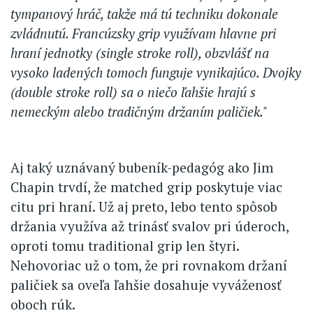
tympanový hráč, takže má tú techniku dokonale
zvládnutú. Francúzsky grip využívam hlavne pri
hraní jednotky (single stroke roll), obzvlášť na
vysoko ladených tomoch funguje vynikajúco. Dvojky
(double stroke roll) sa o niečo ľahšie hrajú s
nemeckým alebo tradičným držaním paličiek."
Aj taký uznávaný bubeník-pedagóg ako Jim
Chapin trvdí, že matched grip poskytuje viac
citu pri hraní. Už aj preto, lebo tento spôsob
držania využíva až trinásť svalov pri úderoch,
oproti tomu traditional grip len štyri.
Nehovoriac už o tom, že pri rovnakom držaní
paličiek sa oveľa ľahšie dosahuje vyváženosť
oboch rúk.