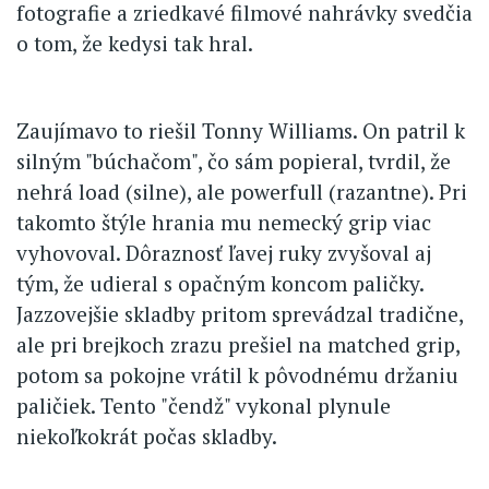
fotografie a zriedkavé filmové nahrávky svedčia
o tom, že kedysi tak hral.
Zaujímavo to riešil Tonny Williams. On patril k
silným "búchačom", čo sám popieral, tvrdil, že
nehrá load (silne), ale powerfull (razantne). Pri
takomto štýle hrania mu nemecký grip viac
vyhovoval. Dôraznosť ľavej ruky zvyšoval aj
tým, že udieral s opačným koncom paličky.
Jazzovejšie skladby pritom sprevádzal tradične,
ale pri brejkoch zrazu prešiel na matched grip,
potom sa pokojne vrátil k pôvodnému držaniu
paličiek. Tento "čendž" vykonal plynule
niekoľkokrát počas skladby.