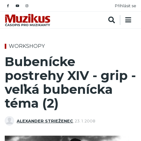
Přihlásit se
WORKSHOPY
Bubenícke
postrehy XIV - grip -
veľká bubenícka
téma (2)
ALEXANDER STRIEŽENEC
,
23. 1. 2008