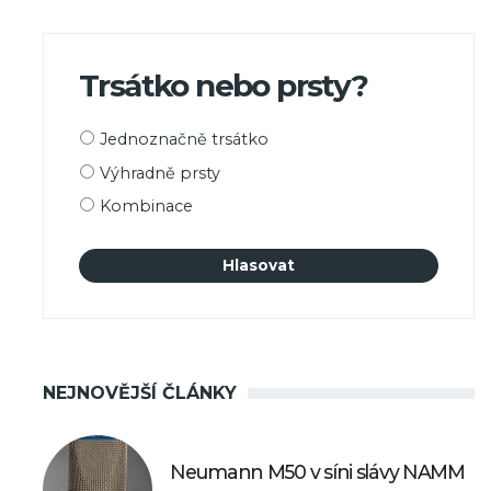
Trsátko nebo prsty?
Možnosti
Jednoznačně trsátko
výběru
Výhradně prsty
Kombinace
NEJNOVĚJŠÍ ČLÁNKY
Neumann M50 v síni slávy NAMM