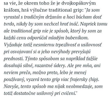
sa vie, že okrem toho že je dvojkopákovým
kráľom, hrá výlučne traditional grip: "
Ja som
vyrastal s tradičným držaním a hoci búcham dosť
tvrdo, nikdy by som nechcel hrať ináč. Napriek tomu
ale traditional grip nie je spôsob, ktorý by som za
každú cenu odporúčal mladým bubeníkom.
Vyžaduje totiž nesmiernu trpezlivosť a usilovnosť
pri osvojovaní si a jeho nevýhody prevyšujú
prednosti. Týmto spôsobom sa napríklad ťažšie
dosahujú silné, razantné údery. Ale pre mňa, ani
neviem prečo, možno preto, lebo je menej
používaný, vyzerá tento grip viac frajersky (hip).
Navyše, tento spôsob ma nijak neobmedzuje, som
totiž dostatočne usilovný pri cvičení."