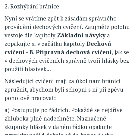
2. Rozhýbání bránice
Nyní se vrátíme zpět k zásadám správného
provádění dechových cvičení. Zaujměte polohu
vestoje dle kapitoly
Základní návyky
a
zopakujte si v začátku kapitoly
Dechová
cvičení - B. Přípravná dechová cvičení
, jak se
v dechových cvičeních správně tvoří hlásky bez
použití hlasivek...
Následující cvičení mají za úkol nám bránici
zpružnit, abychom byli schopni s ní při zpěvu
pohotově pracovat:
a) Postupujte po řádcích. Pokaždé se nejdříve
zhluboka plně nadechněte. Naznačené
skupinky hlásek v daném řádku opakujte