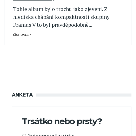
Tohle album bylo trochu jako zjevení. Z
hlediska chápání kompaktnosti skupiny
Framus V to byl pravděpodobně...
ČÍST DÁLE
ANKETA
Trsátko nebo prsty?
Možnosti