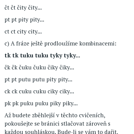
čt čt čity čity...
pt pt pity pity...
ct ct city city...
c) A fráze ještě prodloužíme kombinacemi:
tk tk tuku tuku tyky tyky...
čk čk čuku čuku čiky čiky...
pt pt putu putu pity pity...
ck ck cuku cuku ciky ciky...
pk pk puku puku piky piky...
Až budete zběhlejší v těchto cvičeních,
pokoušejte se bránici stlačovat zároveň s
každou souhláskou. Bude-li se vám to dařit,