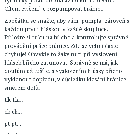
rytmicky pořád dokola až do konce dechu.
Cílem cvičení je rozpumpovat bránici.
Zpočátku se snažte, aby vám "pumpla" zároveň s
každou první hláskou v každé skupince.
Přiložte si ruku na břicho a kontrolujte správné
provádění práce bránice. Zde se velmi často
chybuje! Obvykle to žáky nutí při vyslovení
hlásek břicho zasunovat. Správně se má, jak
doufám už tušíte, s vyslovením hlásky břicho
vyklenout dopředu, v důsledku klesání bránice
směrem dolů.
tk tk...
ck ck...
pt pt...