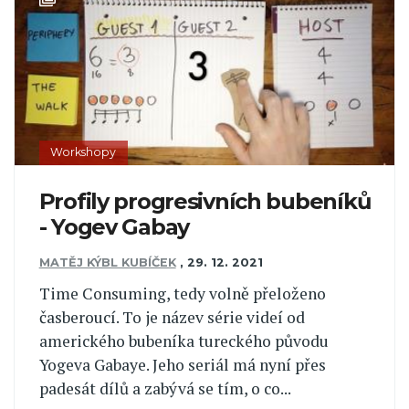
Workshopy
Profily progresivních bubeníků
- Yogev Gabay
MATĚJ KÝBL KUBÍČEK
,
29. 12. 2021
Time Consuming, tedy volně přeloženo
časberoucí. To je název série videí od
amerického bubeníka tureckého původu
Yogeva Gabaye. Jeho seriál má nyní přes
padesát dílů a zabývá se tím, o co...