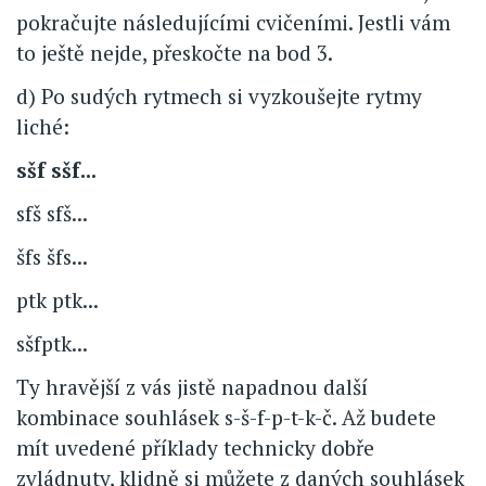
pokračujte následujícími cvičeními. Jestli vám
to ještě nejde, přeskočte na bod 3.
d) Po sudých rytmech si vyzkoušejte rytmy
liché:
sšf sšf...
sfš sfš...
šfs šfs...
ptk ptk...
sšfptk...
Ty hravější z vás jistě napadnou další
kombinace souhlásek s-š-f-p-t-k-č. Až budete
mít uvedené příklady technicky dobře
zvládnuty, klidně si můžete z daných souhlásek