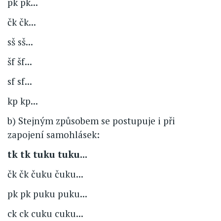
pk pk...
čk čk...
sš sš...
šf šf...
sf sf...
kp kp...
b) Stejným způsobem se postupuje i při
zapojení samohlásek:
tk tk tuku tuku...
čk čk čuku čuku...
pk pk puku puku...
ck ck cuku cuku...