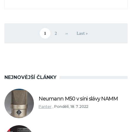
Pagination
1
2
››
Last »
Aktuální stránka
Stránka
Následující stránka
Poslední stránka
NEJNOVĚJŠÍ ČLÁNKY
Neumann M50 v síni slávy NAMM
Panter
,
Pondělí, 18. 7. 2022