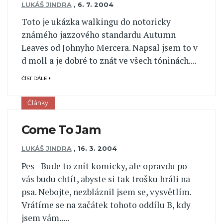
LUKÁŠ JINDRA
,
6. 7. 2004
Toto je ukázka walkingu do notoricky
známého jazzového standardu Autumn
Leaves od Johnyho Mercera. Napsal jsem to v
d moll a je dobré to znát ve všech tóninách....
ČÍST DÁLE
Články
Come To Jam
LUKÁŠ JINDRA
,
16. 3. 2004
Pes - Bude to znít komicky, ale opravdu po
vás budu chtít, abyste si tak trošku hráli na
psa. Nebojte, nezbláznil jsem se, vysvětlím.
Vrátíme se na začátek tohoto oddílu B, kdy
jsem vám.....