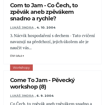
Com to Jam - Co Čech, to
zpěvák aneb zpěvákem
snadno a rychle?
LUKÁŠ JINDRA
,
4. 10. 2004
3. Nácvik hospodaření s dechem - Tato cvičení
navazují na předchozí, jejich úkolem ale je
naučit vás...
ČÍST DÁLE
Workshopy
Come To Jam - Pěvecký
workshop (8)
LUKÁŠ JINDRA
,
6. 9. 2004
Co Čech, to zpěvák aneb zpěvákem snadno a