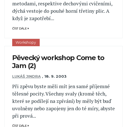
metodami, respektive dechovými cvičeními,
dýchá vestoje do pouhé horní třetiny plic. A
když je zapotřebí...
ČÍST DÁLE
Workshopy
Pěvecký workshop Come to
Jam (2)
LUKÁŠ JINDRA
,
18. 9. 2003
Při zpěvu byste měli mít jen samé příjemné
tělesné pocity. Všechny svaly (kromě těch,
které se podílejí na zpívání) by měly být buď
uvolněny nebo zapojeny jen do té míry, abyste
při prová...
ČÍST DÁLE