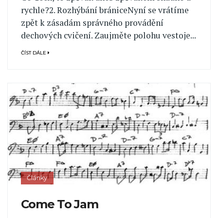
rychle?2. Rozhýbání brániceNyní se vrátíme
zpět k zásadám správného provádění
dechových cvičení. Zaujměte polohu vestoje...
ČÍST DÁLE
Články
Come To Jam