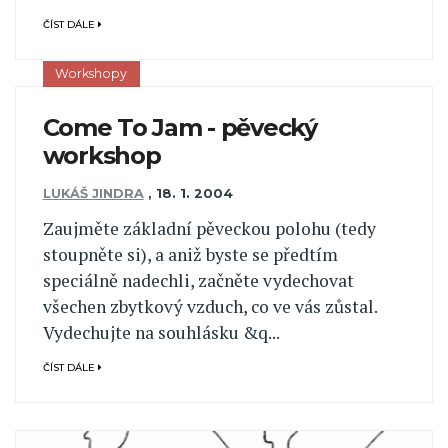
ČÍST DÁLE
Workshopy
Come To Jam - pěvecký
workshop
LUKÁŠ JINDRA
,
18. 1. 2004
Zaujměte základní pěveckou polohu (tedy
stoupněte si), a aniž byste se předtím
speciálně nadechli, začněte vydechovat
všechen zbytkový vzduch, co ve vás zůstal.
Vydechujte na souhlásku &q...
ČÍST DÁLE