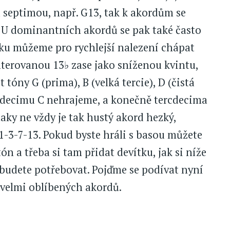
septimou, např. G13, tak k akordům se
. U dominantních akordů se pak také často
tku můžeme pro rychlejší nalezení chápat
lterovanou 13♭ zase jako sníženou kvintu,
tóny G (prima), B (velká tercie), D (čistá
undecimu C nehrajeme, a konečně tercdecima
taky ne vždy je tak hustý akord hezký,
 1-3-7-13. Pokud byste hráli s basou můžete
n a třeba si tam přidat devítku, jak si níže
 budete potřebovat. Pojďme se podívat nyní
 velmi oblíbených akordů.