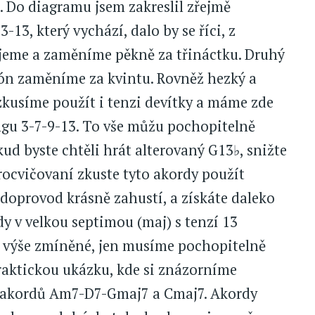
 Do diagramu jsem zakreslil zřejmě
3-13, který vychází, dalo by se říci, z
ujeme a zaměníme pěkně za třináctku. Druhý
tón zaměníme za kvintu. Rovněž hezký a
zkusíme použít i tenzi devítky a máme zde
ngu 3-7-9-13. To vše můžu pochopitelně
kud byste chtěli hrát alterovaný G13♭, snižte
procvičovaní zkuste tyto akordy použít
m doprovod krásně zahustí, a získáte daleko
y v velkou septimou (maj) s tenzí 13
o výše zmíněné, jen musíme pochopitelně
raktickou ukázku, kde si znázorníme
ed akordů Am7-D7-Gmaj7 a Cmaj7. Akordy