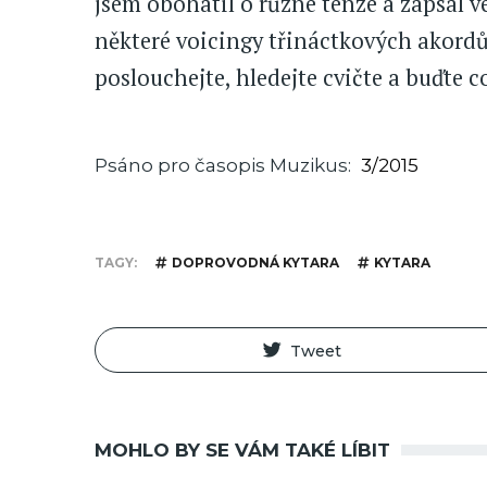
jsem obohatil o různé tenze a zapsal 
některé voicingy třináctkových akordů 
poslouchejte, hledejte cvičte a buďte c
Psáno pro časopis Muzikus
3/2015
TAGY
DOPROVODNÁ KYTARA
KYTARA
Tweet
MOHLO BY SE VÁM TAKÉ LÍBIT