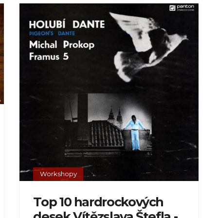
Workshopy
Top 10 hardrockových
desek Vítězslava Štefla -