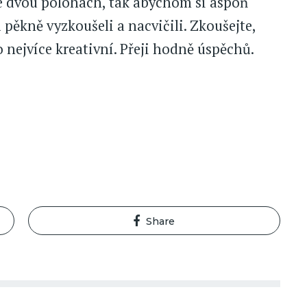
ve dvou polohách, tak abychom si aspoň
pěkně vyzkoušeli a nacvičili. Zkoušejte,
o nejvíce kreativní. Přeji hodně úspěchů.
Share