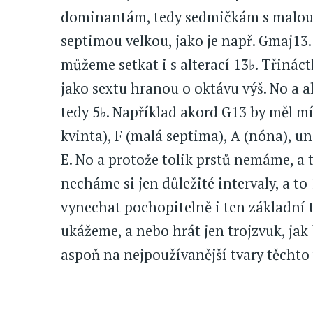
dominantám, tedy sedmičkám s malou 
septimou velkou, jako je např. Gmaj13
můžeme setkat i s alterací 13♭. Třinác
jako sextu hranou o oktávu výš. No a a
tedy 5♭. Například akord G13 by měl mít 
kvinta), F (malá septima), A (nóna), 
E. No a protože tolik prstů nemáme, a 
necháme si jen důležité intervaly, a to
vynechat pochopitelně i ten základní tó
ukážeme, a nebo hrát jen trojzvuk, jak
aspoň na nejpoužívanější tvary těchto