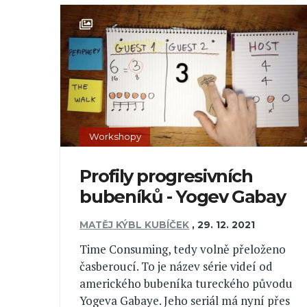
Workshopy
Profily progresivních
bubeníků - Yogev Gabay
MATĚJ KÝBL KUBÍČEK
,
29. 12. 2021
Time Consuming, tedy volně přeloženo
časberoucí. To je název série videí od
amerického bubeníka tureckého původu
Yogeva Gabaye. Jeho seriál má nyní přes