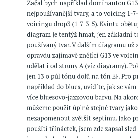
Začal bych například dominantou G13.
nejpoužívanější tvary, a to voicing 1-7-
voicingu drop3 (1-7-3-5). Kvintu obět
diagram je tentýž hmat, jen základní 
používaný tvar. V dalším diagramu už 
opravdu zajímavě znějící G13 ve voici
udělat i od struny A (viz diagramy). Po
jen 13 o půl tónu dolů na tón E♭. Pro 
například do blues, uvidíte, jak se vá
více bluesovo-jazzovou barvu. Na akord
můžeme použít úplně stejné tvary jak
nezapomenout zvětšit septimu. Jako p
použití třináctek, jsem zde zapsal sl