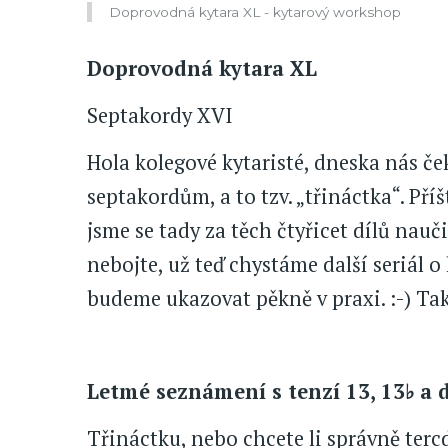
Doprovodná kytara XL - kytarový workshop
Doprovodná kytara XL
Septakordy XVI
Hola kolegové kytaristé, dneska nás če
septakordům, a to tzv. „třináctka“. Pří
jsme se tady za těch čtyřicet dílů nauči
nebojte, už teď chystáme další seriál o k
budeme ukazovat pěkně v praxi. :-) Ta
Letmé seznámení s tenzí 13, 13♭ 
Třináctku, nebo chcete li správně terc