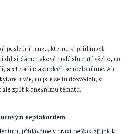
ká poslední tenze, kterou si přidáme k
ští díl si dáme takové malé shrnutí všeho, co
li, a s teorií o akordech se rozloučíme. Ale
ytaře a vše, co jste se tu dozvěděli, si
k ale zpět k dnešnímu tématu.
a durovým septakordem
decimu, přidáváme v praxi nejčastěji jak k