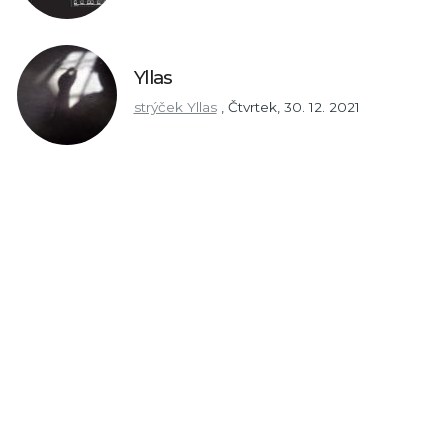
Yllas
strýček Yllas
,
Čtvrtek, 30. 12. 2021