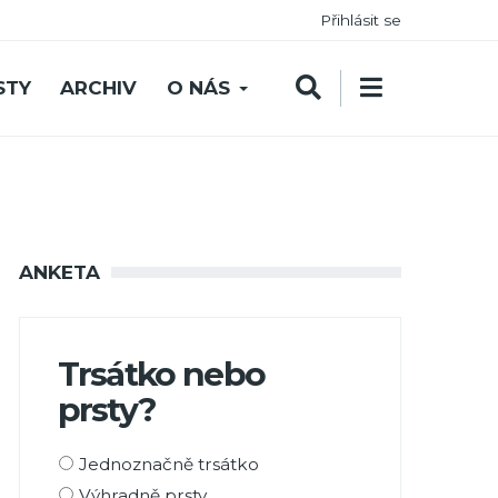
Přihlásit se
STY
ARCHIV
O NÁS
ANKETA
Trsátko nebo
prsty?
Možnosti
Jednoznačně trsátko
výběru
Výhradně prsty