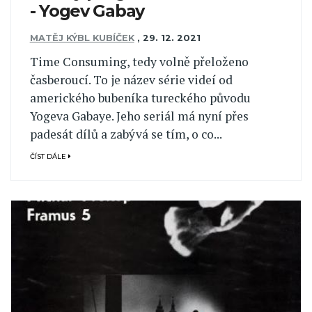
- Yogev Gabay
MATĚJ KÝBL KUBÍČEK
,
29. 12. 2021
Time Consuming, tedy volně přeloženo
časberoucí. To je název série videí od
amerického bubeníka tureckého původu
Yogeva Gabaye. Jeho seriál má nyní přes
padesát dílů a zabývá se tím, o co...
ČÍST DÁLE