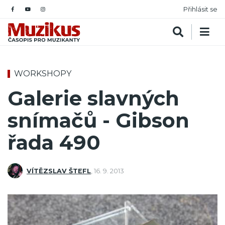
Přihlásit se
WORKSHOPY
Galerie slavných
snímačů - Gibson
řada 490
VÍTĚZSLAV ŠTEFL
,
16. 9. 2013