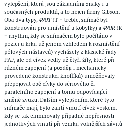
vylepšení, která jsou základními znaky i u
současných produktů, a to nejen firmy Gibson.
Oba dva typy,
490T
(T = treble, snímač byl
konstruován pro umístění u kobylky) a
490R
(R
= rhythm, kdy se snímačem bylo počítáno v
pozici u krku už jenom vzhledem k rozmístění
pólových nástavců) vycházely z klasické řady
PAF, ale od cívek vedly už čtyři žíly, které při
různém zapojení (a později i mechanicky
provedené konstrukci knoflíků) umožňovaly
přepojovat obě cívky do sériového či
paralelního zapojení a tomu odpovídající
změně zvuku. Dalším vylepšením, které tyto
snímače mají, bylo zalití vinutí cívek voskem,
kdy se tak eliminovaly případné nepřesnosti
jednotlivých vinutí při vzniku volnějších závitů