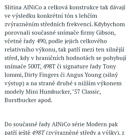
Slitina AlNiCo a celková konstrukce tak dávají
ve výsledku konkrétní tón s lehčím
zvýrazněním středních frekvencí. Kdybychom
porovnali současné snímače firmy Gibson,
včetně řady 490, podle jejich celkového
relativního výkonu, tak patří mezi ten silnější
střed, kdy v hraničních hodnotách se pohybují
snímače 500T, 498T či signature řady Tony
Iommi, Dirty Fingers či Angus Young (silný
výstup) a na straně druhé s nižším výkonem
modely Mini Humbucker, ’57 Classic,
Burstbucker apod.
Do současné řady AlNiCo série Modern pak
patří ještě
498T
(zvýrazněné středy a výšky), z