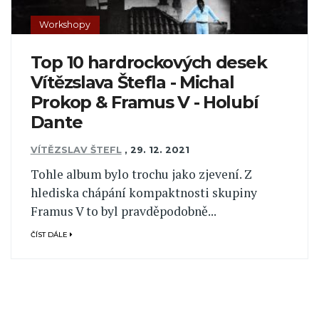
Workshopy
Top 10 hardrockových desek
Vítězslava Štefla - Michal
Prokop & Framus V - Holubí
Dante
VÍTĚZSLAV ŠTEFL
,
29. 12. 2021
Tohle album bylo trochu jako zjevení. Z
hlediska chápání kompaktnosti skupiny
Framus V to byl pravděpodobně...
ČÍST DÁLE