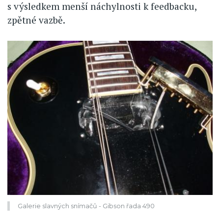
s výsledkem menší náchylnosti k feedbacku,
zpětné vazbě.
Galerie slavných snímačů - Gibson řada 490