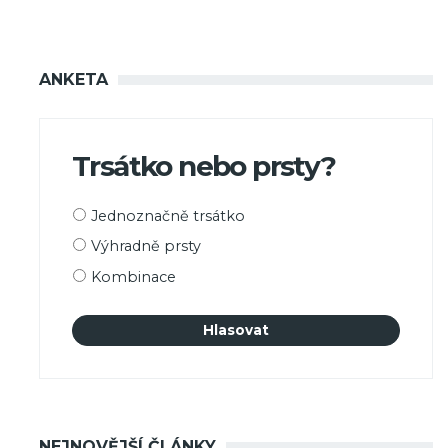
ANKETA
Trsátko nebo prsty?
Možnosti
Jednoznačně trsátko
výběru
Výhradně prsty
Kombinace
NEJNOVĚJŠÍ ČLÁNKY