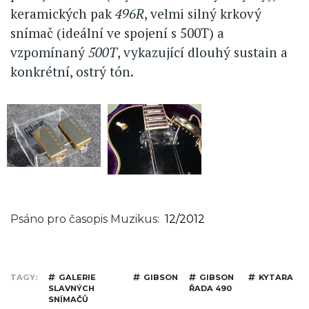
keramických pak
496R
, velmi silný krkový
snímač (ideální ve spojení s 500T) a
vzpomínaný
500T
, vykazující dlouhý sustain a
konkrétní, ostrý tón.
Psáno pro časopis Muzikus
12/2012
TAGY
GALERIE
GIBSON
GIBSON
KYTARA
SLAVNÝCH
ŘADA 490
SNÍMAČŮ