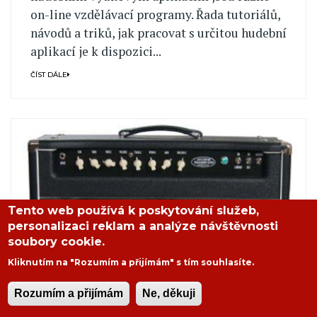
on-line vzdělávací programy. Řada tutoriálů,
návodů a triků, jak pracovat s určitou hudební
aplikací je k dispozici...
ČÍST DÁLE
Tento web používá k poskytování služeb,
personalizaci reklam a analýze návštěvnosti
soubory cookie.
Kliknutím na "Rozumím a přijímám" s tím souhlasíte.
Rozumím a přijímám
Ne, děkuji