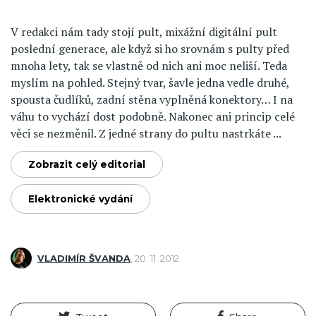
V redakci nám tady stojí pult, mixážní digitální pult
poslední generace, ale když si ho srovnám s pulty před
mnoha lety, tak se vlastně od nich ani moc neliší. Teda
myslím na pohled. Stejný tvar, šavle jedna vedle druhé,
spousta čudlíků, zadní stěna vyplněná konektory… I na
váhu to vychází dost podobně. Nakonec ani princip celé
věci se nezměnil. Z jedné strany do pultu nastrkáte ...
Zobrazit celý editorial
Elektronické vydání
VLADIMÍR ŠVANDA
,
20. 11. 2012