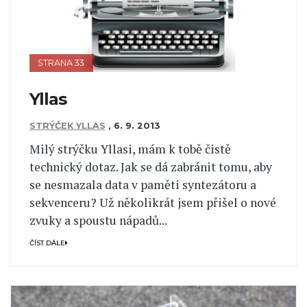
STRANA 33
Yllas
STRÝČEK YLLAS
,
6. 9. 2013
Milý strýčku Yllasi, mám k tobě čistě
technický dotaz. Jak se dá zabránit tomu, aby
se nesmazala data v paměti syntezátoru a
sekvenceru? Už několikrát jsem přišel o nové
zvuky a spoustu nápadů...
ČÍST DÁLE