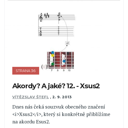
STRANA 36
Akordy? A jaké? 12. - Xsus2
VÍTĚZSLAV ŠTEFL
,
2. 9. 2013
Dnes nás čeká souzvuk obecného značení
<i>Xsus2</i>, který si konkrétně přiblížíme
na akordu Esus2.