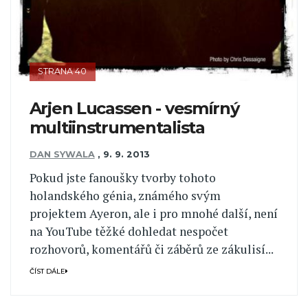
STRANA 40
Arjen Lucassen - vesmírný
multiinstrumentalista
DAN SYWALA
,
9. 9. 2013
Pokud jste fanoušky tvorby tohoto
holandského génia, známého svým
projektem Ayeron, ale i pro mnohé další, není
na YouTube těžké dohledat nespočet
rozhovorů, komentářů či záběrů ze zákulisí...
ČÍST DÁLE