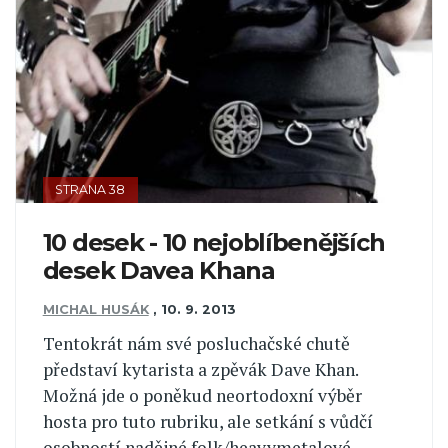
STRANA 38
10 desek - 10 nejoblíbenějších
desek Davea Khana
MICHAL HUSÁK
,
10. 9. 2013
Tentokrát nám své posluchačské chutě
představí kytarista a zpěvák Dave Khan.
Možná jde o poněkud neortodoxní výběr
hosta pro tuto rubriku, ale setkání s vůdčí
osobností nadějné folk/heavymetalové...