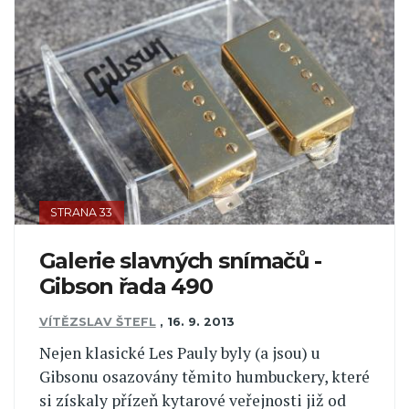
STRANA 33
Galerie slavných snímačů -
Gibson řada 490
VÍTĚZSLAV ŠTEFL
,
16. 9. 2013
Nejen klasické Les Pauly byly (a jsou) u
Gibsonu osazovány těmito humbuckery, které
si získaly přízeň kytarové veřejnosti již od