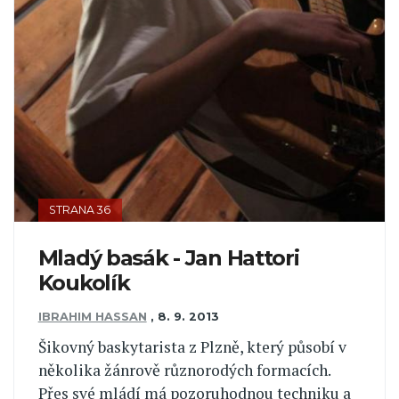
STRANA 36
Mladý basák - Jan Hattori
Koukolík
IBRAHIM HASSAN
,
8. 9. 2013
Šikovný baskytarista z Plzně, který působí v
několika žánrově různorodých formacích.
Přes své mládí má pozoruhodnou techniku a