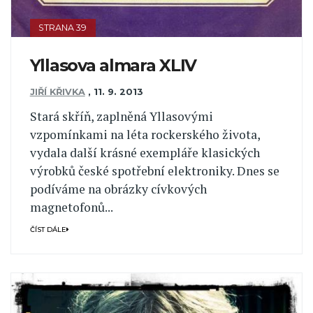
STRANA 39
Yllasova almara XLIV
JIŘÍ KŘIVKA
,
11. 9. 2013
Stará skříň, zaplněná Yllasovými
vzpomínkami na léta rockerského života,
vydala další krásné exempláře klasických
výrobků české spotřební elektroniky. Dnes se
podíváme na obrázky cívkových
magnetofonů...
ČÍST DÁLE