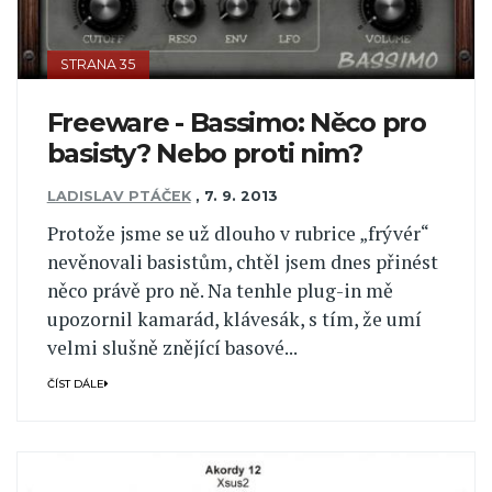
STRANA 35
Freeware - Bassimo: Něco pro
basisty? Nebo proti nim?
LADISLAV PTÁČEK
,
7. 9. 2013
Protože jsme se už dlouho v rubrice „frývér“
nevěnovali basistům, chtěl jsem dnes přinést
něco právě pro ně. Na tenhle plug-in mě
upozornil kamarád, klávesák, s tím, že umí
velmi slušně znějící basové...
ČÍST DÁLE