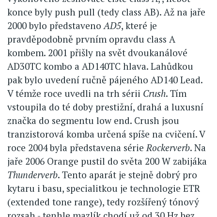
konce byly push pull (tedy class AB). Až na jaře
2000 bylo představeno
AD5
, které je
pravděpodobně prvním opravdu class A
kombem. 2001 přišly na svět dvoukanálové
AD30TC kombo a AD140TC hlava. Lahůdkou
pak bylo uvedení ručně pájeného AD140 Lead.
V témže roce uvedli na trh sérii
Crush
. Tím
vstoupila do té doby prestižní, drahá a luxusní
značka do segmentu low end. Crush jsou
tranzistorová komba určená spíše na cvičení. V
roce 2004 byla představena série
Rockerverb
. Na
jaře 2006 Orange pustil do světa 200 W zabijáka
Thunderverb
. Tento aparát je stejně dobrý pro
kytaru i basu, specialitkou je technologie ETR
(extended tone range), tedy rozšířený tónový
rozsah - tenhle mazlík chodí už od 30 Hz bez