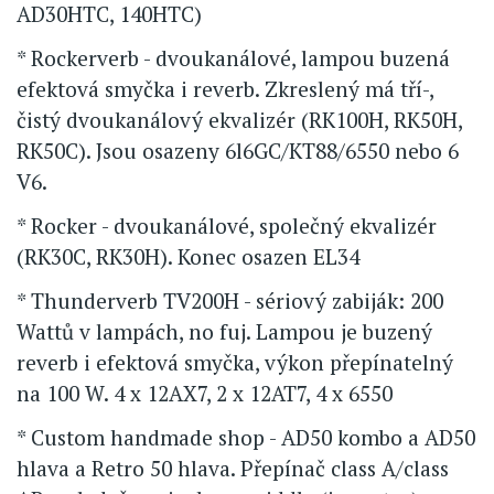
AD30HTC, 140HTC)
* Rockerverb - dvoukanálové, lampou buzená
efektová smyčka i reverb. Zkreslený má tří-,
čistý dvoukanálový ekvalizér (RK100H, RK50H,
RK50C). Jsou osazeny 6l6GC/KT88/6550 nebo 6
V6.
* Rocker - dvoukanálové, společný ekvalizér
(RK30C, RK30H). Konec osazen EL34
* Thunderverb TV200H - sériový zabiják: 200
Wattů v lampách, no fuj. Lampou je buzený
reverb i efektová smyčka, výkon přepínatelný
na 100 W. 4 x 12AX7, 2 x 12AT7, 4 x 6550
* Custom handmade shop - AD50 kombo a AD50
hlava a Retro 50 hlava. Přepínač class A/class