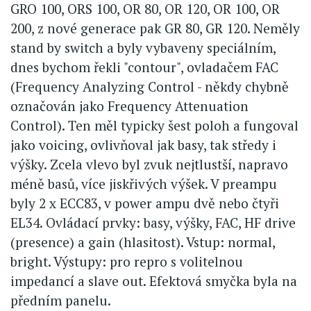
GRO 100, ORS 100, OR 80, OR 120, OR 100, OR
200, z nové generace pak GR 80, GR 120. Neměly
stand by switch a byly vybaveny speciálním,
dnes bychom řekli "contour", ovladačem FAC
(Frequency Analyzing Control - někdy chybně
označován jako Frequency Attenuation
Control). Ten měl typicky šest poloh a fungoval
jako voicing, ovlivňoval jak basy, tak středy i
výšky. Zcela vlevo byl zvuk nejtlustší, napravo
méně basů, více jiskřivých výšek. V preampu
byly 2 x ECC83, v power ampu dvě nebo čtyři
EL34. Ovládací prvky: basy, výšky, FAC, HF drive
(presence) a gain (hlasitost). Vstup: normal,
bright. Výstupy: pro repro s volitelnou
impedancí a slave out. Efektová smyčka byla na
předním panelu.