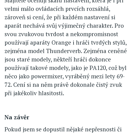
Majitelé oceňují škálu nastavení, která je i při
velmi málo ovládacích prvcích rozsáhlá,
zároveň si cení, že při každém nastavení si
aparát nechává svůj výjimečný charakter. Pro
svou zvukovou tvrdost a nekompromisnost
používají aparáty Orange i hráči tvrdých stylů,
zejména model Thunderverb. Zejména ceněné
jsou staré modely, někteří hráči dokonce
používají takové modely, jako je PA120, což byl
něco jako powermixer, vyráběný mezi lety 69-
72. Cení si na něm právě dokonale čistý zvuk
při jakékoliv hlasitosti.
Na závěr
Pokud jsem se dopustil nějaké nepřesnosti či