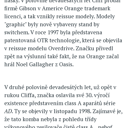
flašky. V polovině devadesátých let Cliff prodal
firmě Gibson v Americe Orange trademark
licenci, a tak vznikly reissue modely. Modely
"graphic" byly nově vybaveny stand by
switchem. V roce 1997 byla představena
patentovaná OTR technologie, která se objevila
v reissue modelu Overdrive. Značku přivedl
zpět na výslunní také fakt, že na Orange začal
hrál Noel Gallagher z Oasis.
V druhé polovině devadesátých let, už opět v
rukou Cliffa, značka oslavila své 30. výročí
existence představením class A aparátů série
AD
. Ty se objevily v listopadu 1998. Zajímavé je,
že tato komba nebyla z pohledu třídy
výkonového zesilovače čistě class A, , neboť