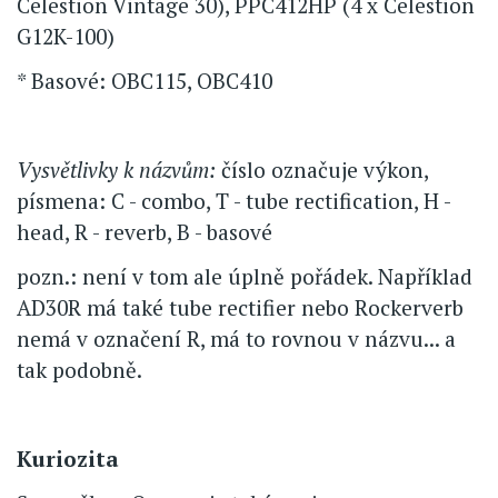
Celestion Vintage 30), PPC412HP (4 x Celestion
G12K-100)
* Basové: OBC115, OBC410
Vysvětlivky k názvům:
číslo označuje výkon,
písmena: C - combo, T - tube rectification, H -
head, R - reverb, B - basové
pozn.: není v tom ale úplně pořádek. Například
AD30R má také tube rectifier nebo Rockerverb
nemá v označení R, má to rovnou v názvu... a
tak podobně.
Kuriozita