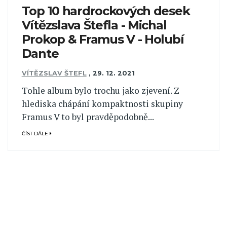
Top 10 hardrockových desek
Vítězslava Štefla - Michal
Prokop & Framus V - Holubí
Dante
VÍTĚZSLAV ŠTEFL
,
29. 12. 2021
Tohle album bylo trochu jako zjevení. Z
hlediska chápání kompaktnosti skupiny
Framus V to byl pravděpodobně...
ČÍST DÁLE