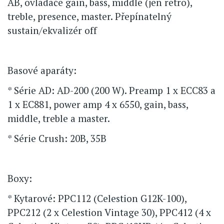
AB, ovladače gain, bass, middle (jen retro),
treble, presence, master. Přepínatelný
sustain/ekvalizér off
Basové aparáty:
* Série AD: AD-200 (200 W). Preamp 1 x ECC83 a
1 x EC881, power amp 4 x 6550, gain, bass,
middle, treble a master.
* Série Crush: 20B, 35B
Boxy:
* Kytarové: PPC112 (Celestion G12K-100),
PPC212 (2 x Celestion Vintage 30), PPC412 (4 x