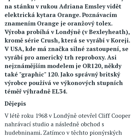
na stánku v rukou Adriana Emsley vidět
elektrická kytara Orange. Poznávacím
znamením Orange je oranžový tolex.
Výroba probíhá v Londýně (v Bexleyheath),
kromě série Crush, která se vyrábí v Koreji.
V USA, kde má značka silné zastoupení, se
vyrábí pro americký trh reproboxy. Asi
nejznámějším modelem je OR120, někdy
také "graphic" 120. Jako správný britský
výrobce používá ve výkonových stupních
téměř výhradně EL34.
Dějepis
V létě roku 1968 v Londýně otevřel Cliff Cooper
nahrávací studio a následně obchod s
hudebninami. Zatímco v těchto pionýrských