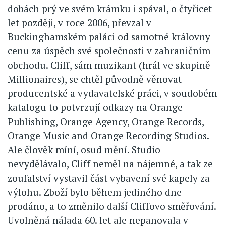
dobách prý ve svém krámku i spával, o čtyřicet
let později, v roce 2006, převzal v
Buckinghamském paláci od samotné královny
cenu za úspěch své společnosti v zahraničním
obchodu. Cliff, sám muzikant (hrál ve skupině
Millionaires), se chtěl původně věnovat
producentské a vydavatelské práci, v soudobém
katalogu to potvrzují odkazy na Orange
Publishing, Orange Agency, Orange Records,
Orange Music and Orange Recording Studios.
Ale člověk míní, osud mění. Studio
nevydělávalo, Cliff neměl na nájemné, a tak ze
zoufalství vystavil část vybavení své kapely za
výlohu. Zboží bylo během jediného dne
prodáno, a to změnilo další Cliffovo směřování.
Uvolněná nálada 60. let ale nepanovala v