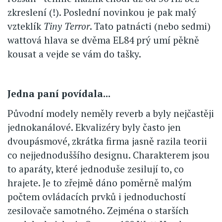
zkreslení (!). Poslední novinkou je pak malý
vzteklík
Tiny Terror
. Tato patnácti (nebo sedmi)
wattová hlava se dvěma EL84 prý umí pěkně
kousat a vejde se vám do tašky.
Jedna paní povídala...
Původní modely neměly reverb a byly nejčastěji
jednokanálové. Ekvalizéry byly často jen
dvoupásmové, zkrátka firma jasně razila teorii
co nejjednoduššího designu. Charakterem jsou
to aparáty, které jednoduše zesilují to, co
hrajete. Je to zřejmě dáno poměrně malým
počtem ovládacích prvků i jednoduchostí
zesilovače samotného. Zejména o starších