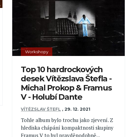
Workshopy
Top 10 hardrockových
desek Vítězslava Štefla -
Michal Prokop & Framus
V - Holubí Dante
VÍTĚZSLAV ŠTEFL
,
29. 12. 2021
Tohle album bylo trochu jako zjevení. Z
hlediska chápání kompaktnosti skupiny
Framus V to byl pravděpodobně...