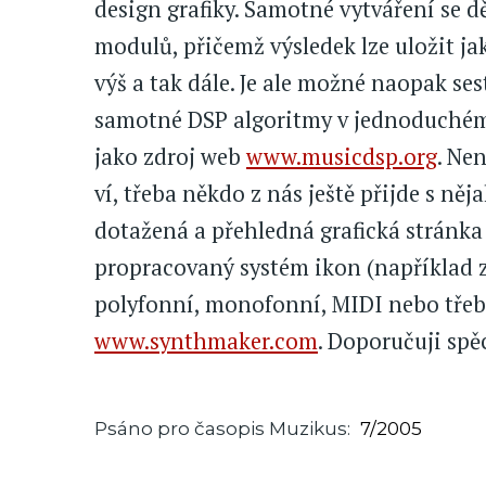
design grafiky. Samotné vytváření se d
modulů, přičemž výsledek lze uložit ja
výš a tak dále. Je ale možné naopak se
samotné DSP algoritmy v jednoduchém
jako zdroj web
www.musicdsp.org
. Nen
ví, třeba někdo z nás ještě přijde s n
dotažená a přehledná grafická stránka
propracovaný systém ikon (například z
polyfonní, monofonní, MIDI nebo třeba
www.synthmaker.com
. Doporučuji spě
Psáno pro časopis Muzikus
7/2005