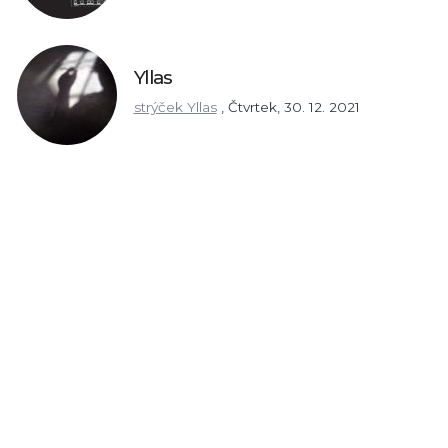
Yllas
strýček Yllas
,
Čtvrtek, 30. 12. 2021