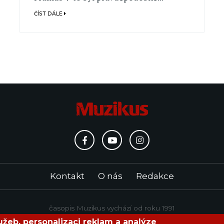
ČÍST DÁLE
Kontakt
O nás
Redakce
časopis Muzikus vychází od roku 1991
žeb, personalizaci reklam a analýze