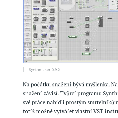
Synthmaker 0.9.2
Na počátku snažení bývá myšlenka. Na
snažení závisí. Tvůrci programu Synt
své práce nabídli prostým smrtelníkům
totiž možné vytvářet vlastní VST instr