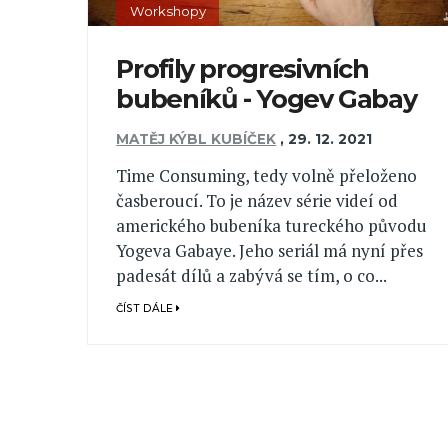
Workshopy
Profily progresivních
bubeníků - Yogev Gabay
MATĚJ KÝBL KUBÍČEK
,
29. 12. 2021
Time Consuming, tedy volně přeloženo
časberoucí. To je název série videí od
amerického bubeníka tureckého původu
Yogeva Gabaye. Jeho seriál má nyní přes
padesát dílů a zabývá se tím, o co...
ČÍST DÁLE