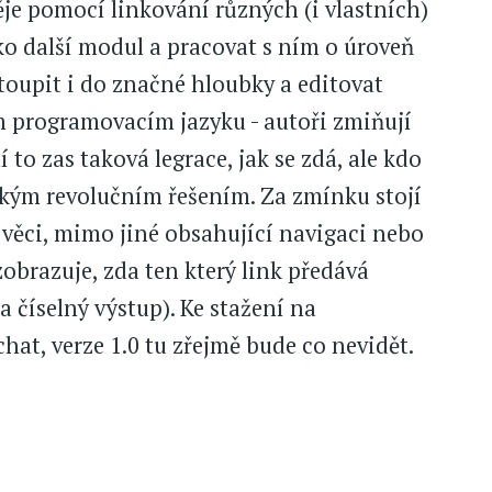
ěje pomocí linkování různých (i vlastních)
ko další modul a pracovat s ním o úroveň
stoupit i do značné hloubky a editovat
 programovacím jazyku - autoři zmiňují
í to zas taková legrace, jak se zdá, ale kdo
ějakým revolučním řešením. Za zmínku stojí
 věci, mimo jiné obsahující navigaci nebo
obrazuje, zda ten který link předává
 číselný výstup). Ke stažení na
chat, verze 1.0 tu zřejmě bude co nevidět.