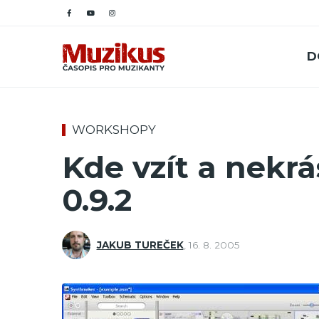
D
WORKSHOPY
Kde vzít a nekr
0.9.2
JAKUB TUREČEK
,
16. 8. 2005