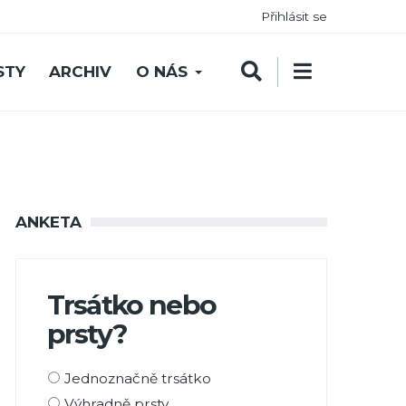
Přihlásit se
STY
ARCHIV
O NÁS
ANKETA
Trsátko nebo
prsty?
Možnosti
Jednoznačně trsátko
výběru
Výhradně prsty