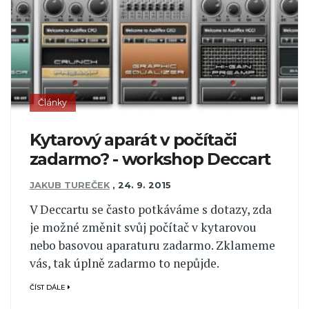
Články
Kytarový aparát v počítači
zadarmo? - workshop Deccart
JAKUB TUREČEK
,
24. 9. 2015
V Deccartu se často potkáváme s dotazy, zda
je možné změnit svůj počítač v kytarovou
nebo basovou aparaturu zadarmo. Zklameme
vás, tak úplně zadarmo to nepůjde.
ČÍST DÁLE