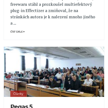
freewaru stáhl a prozkoušel multiefektový
plug-in Effectizer a zmiňoval, že na
stránkách autora je k nalezení mnoho jiného
a ...
ČÍST DÁLE
Články
Pegas 5