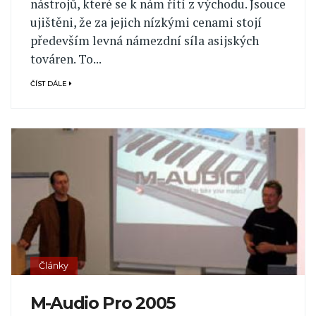
nástrojů, které se k nám řítí z východu. Jsouce
ujištěni, že za jejich nízkými cenami stojí
především levná námezdní síla asijských
továren. To...
ČÍST DÁLE
Články
M-Audio Pro 2005