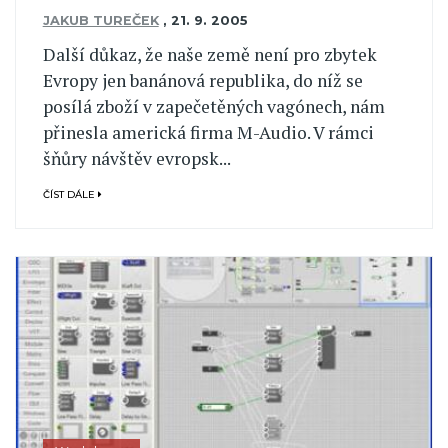
JAKUB TUREČEK
,
21. 9. 2005
Další důkaz, že naše země není pro zbytek
Evropy jen banánová republika, do níž se
posílá zboží v zapečetěných vagónech, nám
přinesla americká firma M-Audio. V rámci
šňůry návštěv evropsk...
ČÍST DÁLE