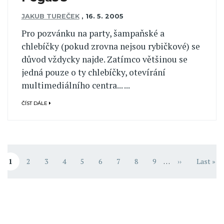
JAKUB TUREČEK
,
16. 5. 2005
Pro pozvánku na party, šampaňské a
chlebíčky (pokud zrovna nejsou rybičkové) se
důvod vždycky najde. Zatímco většinou se
jedná pouze o ty chlebíčky, otevírání
multimediálního centra... ...
ČÍST DÁLE
Pagination
1
2
3
4
5
6
7
8
9
…
››
Last »
Aktuální stránka
Stránka
Stránka
Stránka
Stránka
Stránka
Stránka
Stránka
Stránka
Následující st
Poslední