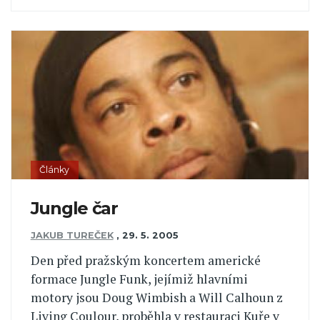
Články
Jungle čar
JAKUB TUREČEK
,
29. 5. 2005
Den před pražským koncertem americké
formace Jungle Funk, jejímiž hlavními
motory jsou Doug Wimbish a Will Calhoun z
Living Coulour, proběhla v restauraci Kuře v