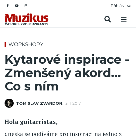
Přihlásit se
WORKSHOPY
Kytarové inspirace -
Zmenšený akord…
Co s ním
TOMISLAV ZVARDON
,
13. 1. 2017
Hola guitarristas,
dneska se podíváme pro inspiraci na jedno z