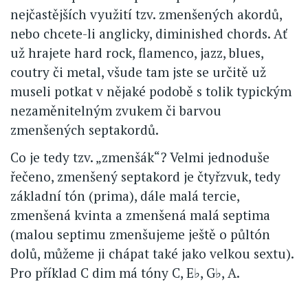
nejčastějších využití tzv. zmenšených akordů,
nebo chcete-li anglicky, diminished chords. Ať
už hrajete hard rock, flamenco, jazz, blues,
coutry či metal, všude tam jste se určitě už
museli potkat v nějaké podobě s tolik typickým
nezaměnitelným zvukem či barvou
zmenšených septakordů.
Co je tedy tzv. „zmenšák“? Velmi jednoduše
řečeno, zmenšený septakord je čtyřzvuk, tedy
základní tón (prima), dále malá tercie,
zmenšená kvinta a zmenšená malá septima
(malou septimu zmenšujeme ještě o půltón
dolů, můžeme ji chápat také jako velkou sextu).
Pro příklad C dim má tóny C, E♭, G♭, A.