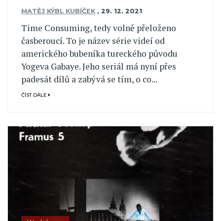
MATĚJ KÝBL KUBÍČEK
,
29. 12. 2021
Time Consuming, tedy volně přeloženo
časberoucí. To je název série videí od
amerického bubeníka tureckého původu
Yogeva Gabaye. Jeho seriál má nyní přes
padesát dílů a zabývá se tím, o co...
ČÍST DÁLE