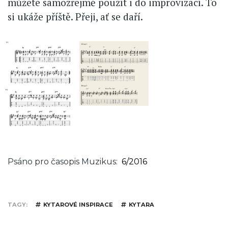
můžete samozřejmě použít i do improvizací. To
si ukáže příště. Přeji, ať se daří.
Psáno pro časopis Muzikus
6/2016
TAGY
KYTAROVÉ INSPIRACE
KYTARA