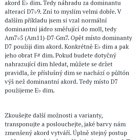
akord E♭ dim. Tedy náhradu za dominantu
alterací D7♭9. Zní to myslím velmi dobře. V
dalším příkladu jsem si vzal normální
dominantní jádro směřující do moll, tedy
Am7♭5 (Am11)-D7-Gm7. Opět místo dominanty
D7 použiji dim akord. Konkrétně E♭ dim a pak
jeho obrat F# dim. Pokud budete dotyčný
nahrazující dim hledat, můžete se držet
pravidla, že příslušný dim se nachází o půltón
výš než dominantní akord. Tedy místo D7
použijeme E♭ dim.
Zkoušejte další možnosti a varianty,
transponujte a poslouchejte, jaké barvy nám
zmenšený akord vytváří. Úplně stejný postup