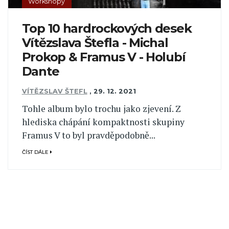
Workshopy
Top 10 hardrockových desek
Vítězslava Štefla - Michal
Prokop & Framus V - Holubí
Dante
VÍTĚZSLAV ŠTEFL
,
29. 12. 2021
Tohle album bylo trochu jako zjevení. Z
hlediska chápání kompaktnosti skupiny
Framus V to byl pravděpodobně...
ČÍST DÁLE