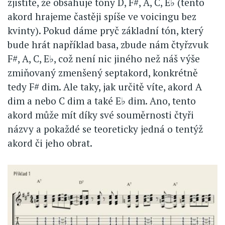
zjistíte, že obsahuje tóny D, F#, A, C, E♭ (tento
akord hrajeme častěji spíše ve voicingu bez
kvinty). Pokud dáme pryč základní tón, který
bude hrát například basa, zbude nám čtyřzvuk
F#, A, C, E♭, což není nic jiného než náš výše
zmiňovaný zmenšený septakord, konkrétně
tedy F# dim. Ale taky, jak určitě víte, akord A
dim a nebo C dim a také E♭ dim. Ano, tento
akord může mít díky své souměrnosti čtyři
názvy a pokaždé se teoreticky jedná o tentýž
akord či jeho obrat.