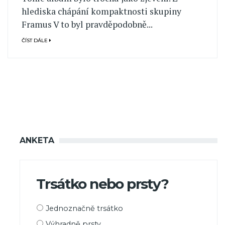
hlediska chápání kompaktnosti skupiny
Framus V to byl pravděpodobně...
ČÍST DÁLE
ANKETA
Trsátko nebo prsty?
Možnosti
Jednoznačně trsátko
výběru
Výhradně prsty