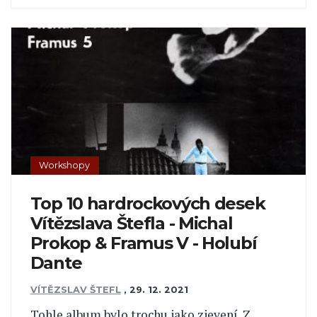
Workshopy
Top 10 hardrockových desek
Vítězslava Štefla - Michal
Prokop & Framus V - Holubí
Dante
VÍTĚZSLAV ŠTEFL
,
29. 12. 2021
Tohle album bylo trochu jako zjevení. Z