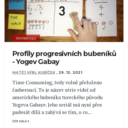
Workshopy
Profily progresivních bubeníků
- Yogev Gabay
MATĚJ KÝBL KUBÍČEK
,
29. 12. 2021
Time Consuming, tedy volně přeloženo
časberoucí. To je název série videí od
amerického bubeníka tureckého původu
Yogeva Gabaye. Jeho seriál má nyní přes
padesát dílů a zabývá se tím, o co...
ČÍST DÁLE