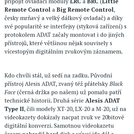
připojit ovládací moduly
LRC
a
BRC
(
Little
Remote Control
a
Big Remote Control
,
česky mrňavý a velký dálkový ovladač) a díky
své popularitě se interfejsy (styková zařízení) s
protokolem ADAT začaly montovat i do jiných
přístrojů, které většinou nějak souvisely s
vícestopým digitálním zvukovým záznamem.
Kdo chvíli stál, už sedí na zadku. Původní
přístroj Alesis ADAT, zvaný též přátelsky
Black
Face
(černá držka po našem) už pomalu patří
technické historii. Druhá série
Alesis ADAT
Type II
, čili modely XT-20, LX-20 a M-20, už na
videokazety dokázaly nacpat zvuk ve 20bitové
digitální konverzi. Samotnou videokazetu
časem nahradil hard disk a vývoj jde dál a