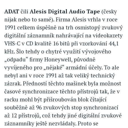
ADAT
čili
Alesis Digital Audio Tape
(česky
nijak nebo to samé). Firma Alesis vrhla v roce
1991 celkem úspěšně na trh osmistopý zvukový
digitální záznamník nahrávající na videokazety
VHS-C v CD kvalitě 16 bitů při vzorkování 44,1
kHz. Šlo tehdy o chytré využití vývojového
„odpadu“ firmy Honeywell, původně
vyvíjeného pro „nějaké“ armádní účely. To ale
nebyl ani v roce 1991 až tak veliký technický
zázrak. Předností těchto mašinek byla možnost
časové synchronizace těchto přístrojů tak, že v
racku mohl být přišroubován blok čítající
souběžně až 96 zvukových stop synchronizací
až 12 přístrojů, což tehdy jiné digitální zvukové
záznamníky ještě nezvládaly. Proto se