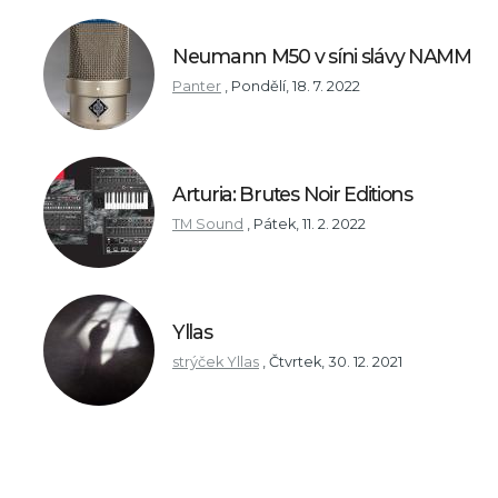
Neumann M50 v síni slávy NAMM
Panter
,
Pondělí, 18. 7. 2022
Arturia: Brutes Noir Editions
TM Sound
,
Pátek, 11. 2. 2022
Yllas
strýček Yllas
,
Čtvrtek, 30. 12. 2021