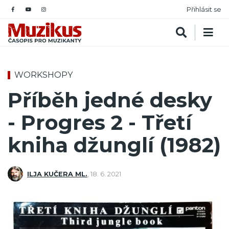
Přihlásit se
WORKSHOPY
Příběh jedné desky
- Progres 2 - Třetí
kniha džunglí (1982)
ILJA KUČERA ML.
,
18. 6. 2021