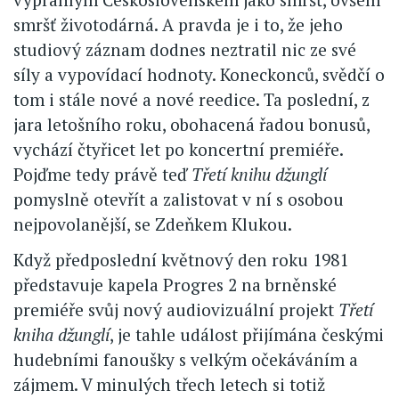
smršť životodárná. A pravda je i to, že jeho
studiový záznam dodnes neztratil nic ze své
síly a vypovídací hodnoty. Koneckonců, svědčí o
tom i stále nové a nové reedice. Ta poslední, z
jara letošního roku, obohacená řadou bonusů,
vychází čtyřicet let po koncertní premiéře.
Pojďme tedy právě teď
Třetí knihu džunglí
pomyslně otevřít a zalistovat v ní s osobou
nejpovolanější, se Zdeňkem Klukou.
Když předposlední květnový den roku 1981
představuje kapela Progres 2 na brněnské
premiéře svůj nový audiovizuální projekt
Třetí
kniha džunglí
, je tahle událost přijímána českými
hudebními fanoušky s velkým očekáváním a
zájmem. V minulých třech letech si totiž