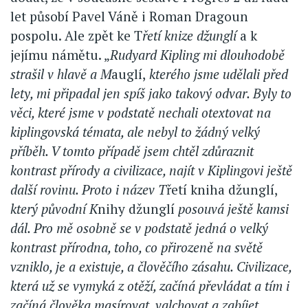
let působí Pavel Váně i Roman Dragoun
pospolu. Ale zpět ke T
řetí knize džunglí
a k
jejímu námětu. „
Rudyard Kipling mi dlouhodobě
strašil v hlavě a M
auglí,
kterého jsme udělali před
lety, mi připadal jen spíš jako takový odvar. Byly to
věci, které jsme v podstatě nechali otextovat na
kiplingovská témata, ale nebyl to žádný velký
příběh. V tomto případě jsem chtěl zdůraznit
kontrast přírody a civilizace, najít v Kiplingovi ještě
další rovinu. Proto i název T
řetí kniha džunglí,
který původní K
nihy džunglí
posouvá ještě kamsi
dál. Pro mě osobně se v podstatě jedná o velký
kontrast přírodna, toho, co přirozeně na světě
vzniklo, je a existuje, a člověčího zásahu. Civilizace,
která už se vymyká z otěží, začíná převládat a tím i
začíná člověka masírovat, valchovat a zabíjet.