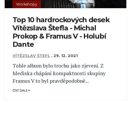
Workshopy
Top 10 hardrockových desek
Vítězslava Štefla - Michal
Prokop & Framus V - Holubí
Dante
VÍTĚZSLAV ŠTEFL
,
29. 12. 2021
Tohle album bylo trochu jako zjevení. Z
hlediska chápání kompaktnosti skupiny
Framus V to byl pravděpodobně...
ČÍST DÁLE