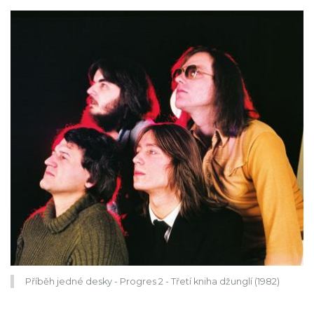
Příběh jedné desky - Progres 2 - Třetí kniha džunglí (1982)