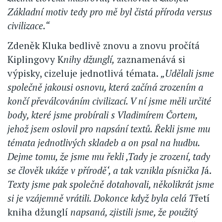
Základní motiv tedy pro mě byl čistá příroda versus
civilizace.“
Zdeněk Kluka bedlivě znovu a znovu pročítá
Kiplingovy K
nihy džunglí,
zaznamenává si
výpisky, cizeluje jednotlivá témata.
„Udělali jsme
společně jakousi osnovu, která začíná zrozením a
končí převálcováním civilizací. V ní jsme měli určité
body, které jsme probírali s Vladimírem Čortem,
jehož jsem oslovil pro napsání textů. Řekli jsme mu
témata jednotlivých skladeb a on psal na hudbu.
Dejme tomu, že jsme mu řekli ,Tady je zrození, tady
se člověk ukáže v přírodě‘, a tak vznikla písnička J
á.
Texty jsme pak společně dotahovali, několikrát jsme
si je vzájemně vrátili. Dokonce když byla celá T
řetí
kniha džunglí
napsaná, zjistili jsme, že použitý