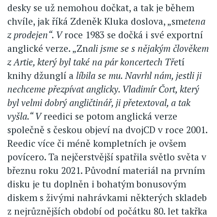
desky se už nemohou dočkat, a tak je během
chvíle, jak říká Zdeněk Kluka doslova, „sm
etena
z prodejen“. V
roce 1983 se dočká i své exportní
anglické verze. „Zn
ali jsme se s nějakým člověkem
z Artie, který byl také na pár koncertech Tře
tí
knihy džunglí a
líbila se mu. Navrhl nám, jestli ji
nechceme přezpívat anglicky. Vladimír Čort, který
byl velmi dobrý angličtinář, ji přetextoval, a tak
vyšla.“ V
reedici se potom anglická verze
společně s českou objeví na dvojCD v roce 2001.
Reedic více či méně kompletních je ovšem
povícero. Ta nejčerstvější spatřila světlo světa v
březnu roku 2021. Původní materiál na prvním
disku je tu doplněn i bohatým bonusovým
diskem s živými nahrávkami některých skladeb
z nejrůznějších období od počátku 80. let takřka