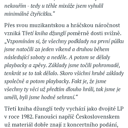
nekouřím - tedy u téhle mixáže jsem vyhulil
minimálně čtyřicítku.“
Přes svou muzikantskou a hráčskou náročnost
vzniká Tře
tí kniha džunglí po
měrně dosti svižně.
„Vz
pomínám si, že všechny podklady na první půlku
jsme natočili za jeden víkend a druhou během
následující soboty a neděle. A potom se dělaly
playbacky a zpěvy. Základy jsme točili pohromadě,
tenkrát se to tak dělalo. Skoro všichni hrubé základy
společně a potom playbacky. Fakt je, že jsme
všechny ty věci už předtím dlouho hráli, tak jsme je
uměli, byli jsme hodně sehraní.“
Třetí kniha džunglí tedy vychází jako dvojité LP
v roce 1982. Fanoušci napříč Československem
už materiál dobře znají z koncertního podání,