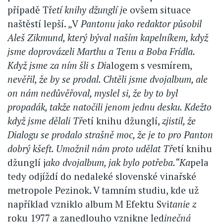
případě Tř
etí knihy džunglí j
e ovšem situace
naštěstí lepší. „V
Pantonu jako redaktor působil
Aleš Zikmund, který býval naším kapelníkem, když
jsme doprovázeli Marthu a Tenu a Boba Frídla.
Když jsme za ním šli s Di
alogem s vesmírem,
nevěřil, že by se prodal. Chtěli jsme dvojalbum, ale
on nám nedůvěřoval, myslel si, že by to byl
propadák, takže natočili jenom jednu desku. Kdežto
když jsme dělali Tř
etí knihu džunglí,
zjistil, že
Dialogu se prodalo strašně moc, že je to pro Panton
dobrý kšeft. Umožnil nám proto udělat Tř
etí knihu
džunglí j
ako dvojalbum, jak bylo potřeba.“Ka
pela
tedy odjíždí do nedaleké slovenské vinařské
metropole Pezinok. V tamním studiu, kde už
například vzniklo album M Efektu Svi
tanie z
roku 1977 a zanedlouho vznikne Jed
inečná