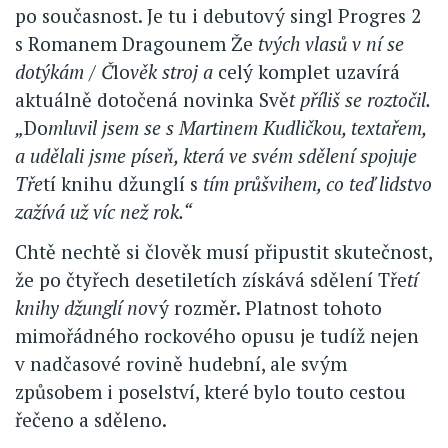
po současnost. Je tu i debutový singl Progres 2
s Romanem Dragounem Že
tvých vlasů v ní se
dotýkám / Č
lo
věk stroj a
celý komplet uzavírá
aktuálně dotočená novinka Svě
t příliš se roztočil.
„
Do
mluvil jsem se s Martinem Kudličkou, textařem,
a udělali jsme píseň, která ve svém sdělení spojuje
Tře
tí knihu džunglí s
tím průšvihem, co teď lidstvo
zažívá už víc než rok.“
Chtě nechtě si člověk musí připustit skutečnost,
že po čtyřech desetiletích získává sdělení Tře
tí
knihy džunglí no
vý rozměr. Platnost tohoto
mimořádného rockového opusu je tudíž nejen
v nadčasové rovině hudební, ale svým
způsobem i poselství, které bylo touto cestou
řečeno a sděleno.