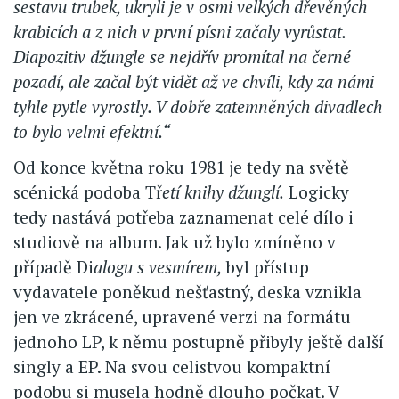
sestavu trubek, ukryli je v osmi velkých dřevěných
krabicích a z nich v první písni začaly vyrůstat.
Diapozitiv džungle se nejdřív promítal na černé
pozadí, ale začal být vidět až ve chvíli, kdy za námi
tyhle pytle vyrostly. V dobře zatemněných divadlech
to bylo velmi efektní.“
Od konce května roku 1981 je tedy na světě
scénická podoba Tř
etí knihy džunglí.
Logicky
tedy nastává potřeba zaznamenat celé dílo i
studiově na album. Jak už bylo zmíněno v
případě Di
alogu s vesmírem,
byl přístup
vydavatele poněkud nešťastný, deska vznikla
jen ve zkrácené, upravené verzi na formátu
jednoho LP, k němu postupně přibyly ještě další
singly a EP. Na svou celistvou kompaktní
podobu si musela hodně dlouho počkat. V