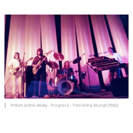
Příběh jedné desky - Progres 2 - Třetí kniha džunglí (1982)