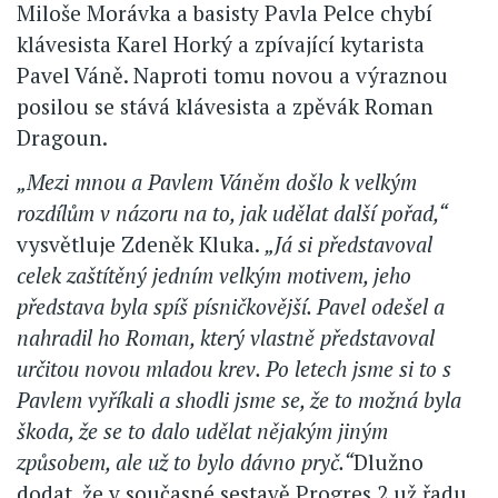
Miloše Morávka a basisty Pavla Pelce chybí
klávesista Karel Horký a zpívající kytarista
Pavel Váně. Naproti tomu novou a výraznou
posilou se stává klávesista a zpěvák Roman
Dragoun.
„Mezi mnou a Pavlem Váněm došlo k velkým
rozdílům v názoru na to, jak udělat další pořad,“
vysvětluje Zdeněk Kluka.
„Já si představoval
celek zaštítěný jedním velkým motivem, jeho
představa byla spíš písničkovější. Pavel odešel a
nahradil ho Roman, který vlastně představoval
určitou novou mladou krev. Po letech jsme si to s
Pavlem vyříkali a shodli jsme se, že to možná byla
škoda, že se to dalo udělat nějakým jiným
způsobem, ale už to bylo dávno pryč.“
Dlužno
dodat, že v současné sestavě Progres 2 už řadu