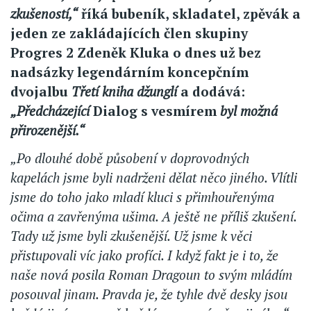
zkušeností,“
říká bubeník, skladatel, zpěvák a
jeden ze zakládajících člen skupiny
Progres 2 Zdeněk Kluka o dnes už bez
nadsázky legendárním koncepčním
dvojalbu
Třetí kniha džunglí
a dodává:
„Předcházející
Dialog s vesmírem
byl možná
přirozenější.“
„Po dlouhé době působení v doprovodných
kapelách jsme byli nadrženi dělat něco jiného. Vlítli
jsme do toho jako mladí kluci s přimhouřenýma
očima a zavřenýma ušima. A ještě ne příliš zkušení.
Tady už jsme byli zkušenější. Už jsme k věci
přistupovali víc jako profíci. I když fakt je i to, že
naše nová posila Roman Dragoun to svým mládím
posouval jinam. Pravda je, že tyhle dvě desky jsou