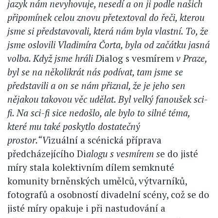
jazyk nám nevyhovuje, nesedí a on ji podle našich
připomínek celou znovu přetextoval do řeči, kterou
jsme si představovali, která nám byla vlastní. To, že
jsme oslovili Vladimíra Čorta, byla od začátku jasná
volba. Když jsme hráli D
ialog s vesmírem
v Praze,
byl se na několikrát nás podívat, tam jsme se
představili a on se nám přiznal, že je jeho sen
nějakou takovou věc udělat. Byl velký fanoušek sci-
fi. Na sci-fi sice nedošlo, ale bylo to silné téma,
které mu také poskytlo dostatečný
prostor.“V
izuální a scénická příprava
předcházejícího Di
alogu s vesmírem s
e do jisté
míry stala kolektivním dílem semknuté
komunity brněnských umělců, výtvarníků,
fotografů a osobností divadelní scény, což se do
jisté míry opakuje i při nastudování a