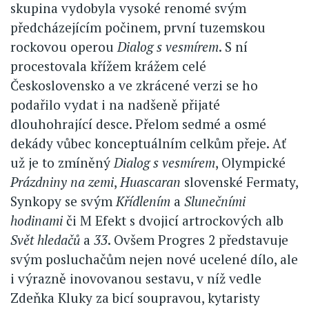
skupina vydobyla vysoké renomé svým
předcházejícím počinem, první tuzemskou
rockovou operou
Dialog s vesmírem
. S ní
procestovala křížem krážem celé
Československo a ve zkrácené verzi se ho
podařilo vydat i na nadšeně přijaté
dlouhohrající desce. Přelom sedmé a osmé
dekády vůbec konceptuálním celkům přeje. Ať
už je to zmíněný
Dialog s vesmírem
, Olympické
Prázdniny na zemi
,
Huascaran
slovenské Fermaty,
Synkopy se svým
Křídlením
a
Slunečními
hodinami
či M Efekt s dvojicí artrockových alb
Svět hledačů
a
33
. Ovšem Progres 2 představuje
svým posluchačům nejen nové ucelené dílo, ale
i výrazně inovovanou sestavu, v níž vedle
Zdeňka Kluky za bicí soupravou, kytaristy