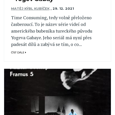
MATĚJ KÝBL KUBÍČEK
,
29. 12. 2021
Time Consuming, tedy volně přeloženo
časberoucí. To je název série videí od
amerického bubeníka tureckého původu
Yogeva Gabaye. Jeho seriál má nyní přes
padesát dílů a zabývá se tím, o co...
ČÍST DÁLE