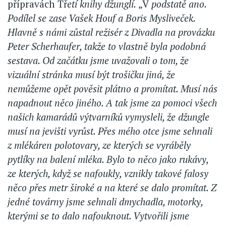
přípravách Tř
etí knihy džunglí.
„V
podstatě ano.
Podílel se zase Vašek Houf a Boris Mysliveček.
Hlavně s námi zůstal režisér z Divadla na provázku
Peter Scherhaufer, takže to vlastně byla podobná
sestava. Od začátku jsme uvažovali o tom, že
vizuální stránka musí být trošičku jiná, že
nemůžeme opět pověsit plátno a promítat. Musí nás
napadnout něco jiného. A tak jsme za pomoci všech
našich kamarádů výtvarníků vymysleli, že džungle
musí na jevišti vyrůst. Přes mého otce jsme sehnali
z mlékáren polotovary, ze kterých se vyráběly
pytlíky na balení mléka. Bylo to něco jako rukávy,
ze kterých, když se nafoukly, vznikly takové falosy
něco přes metr široké a na které se dalo promítat. Z
jedné továrny jsme sehnali dmychadla, motorky,
kterými se to dalo nafouknout. Vytvořili jsme