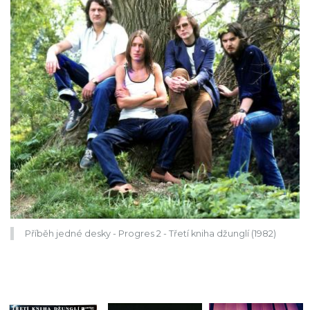
Příběh jedné desky - Progres 2 - Třetí kniha džunglí (1982)