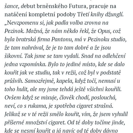
šance, d
ebut brněnského Futura, pracuje na
natáčení kompletní podoby Tře
tí knihy džunglí.
„
N
evzpomenu si, jak padla volba zrovna na
Pezinok. Možná, že nám někdo řekl, že Opus, což
byla bratrská firma Pantonu, má v Pezinoku studio,
že tam nahrával, že je to tam dobré a že jsou
šikovní. Tak jsme se tam vydali. Snad na odlehčení
jedna vzpomínka. Bylo to jediné místo, kde se dalo
kouřit jak ve studiu, tak v režii, což byl v podstatě
průšvih. Samozřejmě, kapela, když točí, nemusí u
toho hulit, ale my jsme tehdá ještě všichni kouřili.
Ovšem když se mixuje, člověk chodí, poslouchá,
neví, co s rukama, je spotřeba cigaret strašná.
Jelikož se v té režii smělo kouřit, vím, že jsem vyhulil
příšerné množství cigaret. Od té doby točíme jinde,
kde se nesmí kouřit a já navíc od té doby dávno