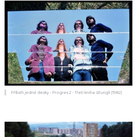
Příběh jedné desky - Progres 2 - Třetí kniha džunglí (1982)