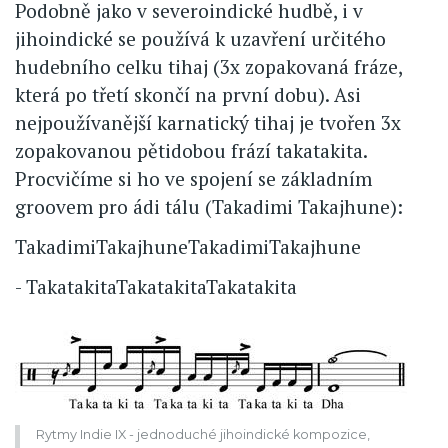
Podobně jako v severoindické hudbě, i v
jihoindické se používá k uzavření určitého
hudebního celku tihaj (3x zopakovaná fráze,
která po třetí skončí na první dobu). Asi
nejpoužívanější karnatický tihaj je tvořen 3x
zopakovanou pětidobou frází takatakita.
Procvičíme si ho ve spojení se základním
groovem pro ádi tálu (Takadimi Takajhune):
TakadimiTakajhuneTakadimiTakajhune
- TakatakitaTakatakitaTakatakita
Rytmy Indie IX - jednoduché jihoindické kompozice,