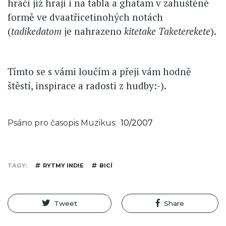
hráči již hrají i na tabla a ghatam v zahuštěné
formě ve dvaatřicetinohých notách
(
tadikedatom
je nahrazeno
kitetake Taketerekete
).
Tímto se s vámi loučím a přeji vám hodně
štěstí, inspirace a radosti z hudby:-).
Psáno pro časopis Muzikus
10/2007
TAGY
RYTMY INDIE
BICÍ
Tweet
Share