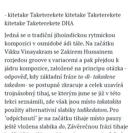
- kitetake Taketerekete kitetake Taketerekete
kitetake Taketerekete DHA
Jedná se o tradiční jihoindickou rytmickou
kompozici v osmidobé ádi tále. Na začátku
Vikku Vinayakram se Zakirem Hussainem
rozjedou groove s variacemi a pak přejdou k
jádru kompozice, založené na principu otázka -
odpověď, kdy základní fráze
ta-di- takadene
takedom-
se postupně zkracuje a celek uzavírá
trojnásobný tihaj, se kterým jsme se již v této
lekci seznámili, zde však jsou místo
takatakita
použity alternativní slabiky
tadikedatom
. Pro
"odpíchnutí" je na začátku tihaje místo pauzy
ještě vložena slabika
do
. Závěrečnou frázi tihaje