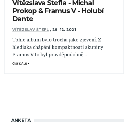
Vítězslava Štefla - Michal
Prokop & Framus V - Holubí
Dante
VÍTĚZSLAV ŠTEFL
,
29. 12. 2021
Tohle album bylo trochu jako zjevení. Z
hlediska chápání kompaktnosti skupiny
Framus V to byl pravděpodobně...
ČÍST DÁLE
ANKETA