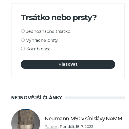
Trsátko nebo prsty?
Možnosti
Jednoznačně trsátko
výběru
Výhradně prsty
Kombinace
NEJNOVĚJŠÍ ČLÁNKY
Neumann M50 v síni slávy NAMM
Panter
,
Pondělí, 18. 7. 2022