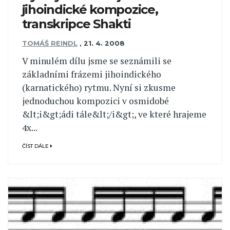
jihoindické kompozice,
transkripce Shakti
TOMÁŠ REINDL
,
21. 4. 2008
V minulém dílu jsme se seznámili se
základními frázemi jihoindického
(karnatického) rytmu. Nyní si zkusme
jednoduchou kompozici v osmidobé
&lt;i&gt;ádi tále&lt;/i&gt;, ve které hrajeme
4x...
ČÍST DÁLE