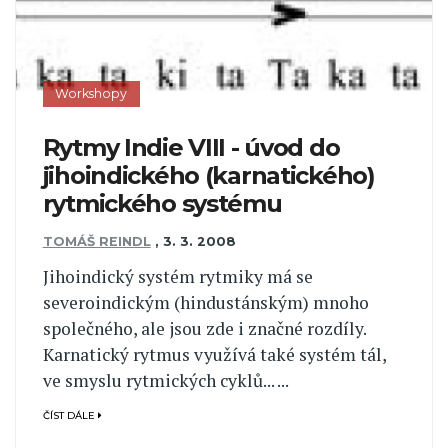
Workshopy
Rytmy Indie VIII - úvod do
jihoindického (karnatického)
rytmického systému
TOMÁŠ REINDL
,
3. 3. 2008
Jihoindický systém rytmiky má se
severoindickým (hindustánským) mnoho
společného, ale jsou zde i značné rozdíly.
Karnatický rytmus využívá také systém tál,
ve smyslu rytmických cyklů... ...
ČÍST DÁLE