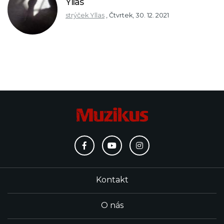
Yllas
strýček Yllas
,
Čtvrtek, 30. 12. 2021
Kontakt
O nás