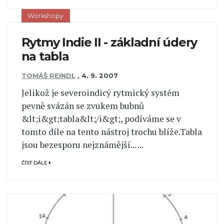
Workshopy
Rytmy Indie II - základní údery
na tabla
TOMÁŠ REINDL
,
4. 9. 2007
Jelikož je severoindicý rytmický systém
pevně svázán se zvukem bubnů
&lt;i&gt;tabla&lt;/i&gt;, podíváme se v
tomto díle na tento nástroj trochu blíže.Tabla
jsou bezesporu nejznámější... ...
ČÍST DÁLE