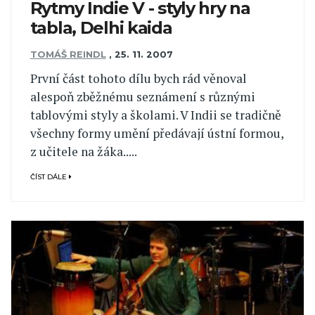
Rytmy Indie V - styly hry na
tabla, Delhi kaida
TOMÁŠ REINDL
,
25. 11. 2007
První část tohoto dílu bych rád věnoval
alespoň zběžnému seznámení s různými
tablovými styly a školami. V Indii se tradičně
všechny formy umění předávají ústní formou,
z učitele na žáka.....
ČÍST DÁLE