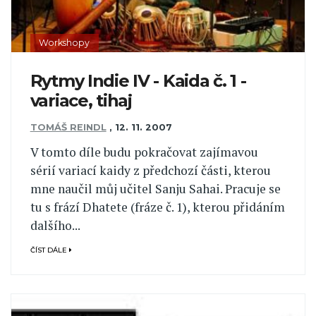
Workshopy
Rytmy Indie IV - Kaida č. 1 -
variace, tihaj
TOMÁŠ REINDL
,
12. 11. 2007
V tomto díle budu pokračovat zajímavou
sérií variací kaidy z předchozí části, kterou
mne naučil můj učitel Sanju Sahai. Pracuje se
tu s frází Dhatete (fráze č. 1), kterou přidáním
dalšího...
ČÍST DÁLE