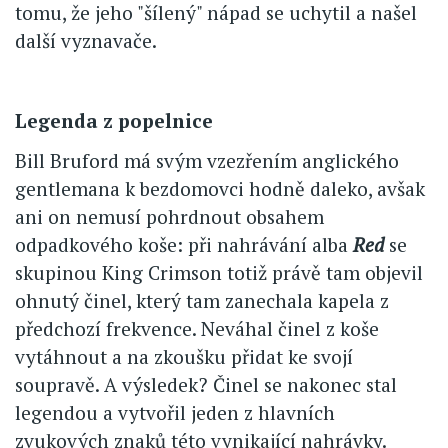
tomu, že jeho "šílený" nápad se uchytil a našel
další vyznavače.
Legenda z popelnice
Bill Bruford má svým vzezřením anglického
gentlemana k bezdomovci hodně daleko, avšak
ani on nemusí pohrdnout obsahem
odpadkového koše: při nahrávání alba
Red
se
skupinou King Crimson totiž právě tam objevil
ohnutý činel, který tam zanechala kapela z
předchozí frekvence. Neváhal činel z koše
vytáhnout a na zkoušku přidat ke svojí
soupravě. A výsledek? Činel se nakonec stal
legendou a vytvořil jeden z hlavních
zvukových znaků této vynikající nahrávky.