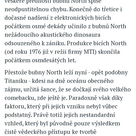
veškeré přednosti bubnů North spíše
neodpustitelnou chybu. Konečně do třetice i
dočasné nadšení z elektronických bicích
počátkem osmé dekády učinilo z bubnů North
nežádoucího akustického dinosaura
odsouzeného k zániku. Produkce bicích North
(od roku 1976 již v režii firmy MTI) skončila
počátkem osmdesátých let.
Přestože bubny North leží nyní - opět podobny
Titaniku - kdesi na dně oceánu obecného
zájmu, určitá šance, že se dočkají svého velkého
comebacku, zde ještě je. Paradoxně však díky
faktoru, který při jejich vzniku nebyl vůbec
podstatný. Právě totiž jejich nestandardní
vzhled, který byl původně pouze výsledkem
čistě vědeckého přístupu ke tvorbě