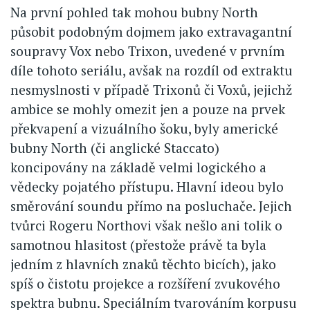
Na první pohled tak mohou bubny North
působit podobným dojmem jako extravagantní
soupravy Vox nebo Trixon, uvedené v prvním
díle tohoto seriálu, avšak na rozdíl od extraktu
nesmyslnosti v případě Trixonů či Voxů, jejichž
ambice se mohly omezit jen a pouze na prvek
překvapení a vizuálního šoku, byly americké
bubny North (či anglické Staccato)
koncipovány na základě velmi logického a
vědecky pojatého přístupu. Hlavní ideou bylo
směrování soundu přímo na posluchače. Jejich
tvůrci Rogeru Northovi však nešlo ani tolik o
samotnou hlasitost (přestože právě ta byla
jedním z hlavních znaků těchto bicích), jako
spíš o čistotu projekce a rozšíření zvukového
spektra bubnu. Speciálním tvarováním korpusu