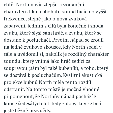
chtěl North navíc zlepšit rezonanční
charakteristiku a obohatit sound bicích o vyšší
frekvence, stejně jako o nová zvuková
zabarvení. Jedním z cílů byla konečně i shoda
zvuku, který slyší sám hráč, a zvuku, který se
dostane k posluchači. Prvotní nápad se zrodil
na jedné zvukové zkoušce, kdy North seděl v
sále a uvědomil si, nakolik je rozdílný charakter
soundu, který vnímá jako hráč sedící za
soupravou (sám byl také bubeník), a toho, který
se dostává k posluchačům. Kvalitní akustická
projekce bubnů North měla tento rozdíl
odstranit. Na tomto místě je možná vhodné
připomenout, že Northův nápad pochází z
konce šedesátých let, tedy z doby, kdy se bicí
ještě běžně nezvučily.