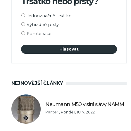
Trsátko nebo prsty?
Možnosti
Jednoznačně trsátko
výběru
Výhradně prsty
Kombinace
NEJNOVĚJŠÍ ČLÁNKY
Neumann M50 v síni slávy NAMM
Panter
,
Pondělí, 18. 7. 2022