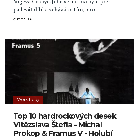
Yogeva Gabaye. Jeho seriál má nyní přes
padesát dílů a zabývá se tím, o co...
ČÍST DÁLE
Workshopy
Top 10 hardrockových desek
Vítězslava Štefla - Michal
Prokop & Framus V - Holubí