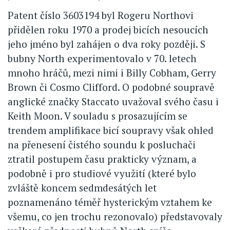
Patent číslo 3603194 byl Rogeru Northovi
přidělen roku 1970 a prodej bicích nesoucích
jeho jméno byl zahájen o dva roky později. S
bubny North experimentovalo v 70. letech
mnoho hráčů, mezi nimi i Billy Cobham, Gerry
Brown či Cosmo Clifford. O podobné soupravě
anglické značky Staccato uvažoval svého času i
Keith Moon. V souladu s prosazujícím se
trendem amplifikace bicí soupravy však ohled
na přenesení čistého soundu k posluchači
ztratil postupem času prakticky význam, a
podobně i pro studiové využití (které bylo
zvláště koncem sedmdesátých let
poznamenáno téměř hysterickým vztahem ke
všemu, co jen trochu rezonovalo) představovaly