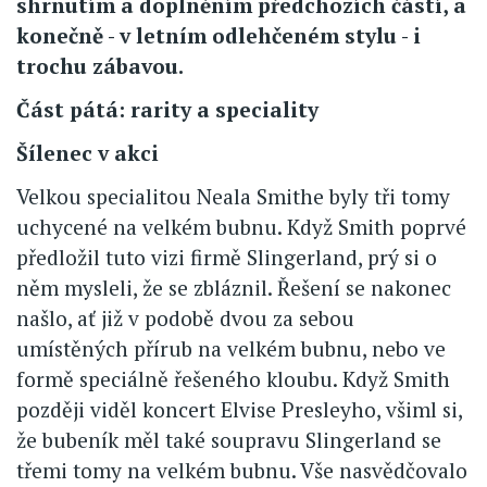
shrnutím a doplněním předchozích částí, a
konečně - v letním odlehčeném stylu - i
trochu zábavou.
Část pátá: rarity a speciality
Šílenec v akci
Velkou specialitou Neala Smithe byly tři tomy
uchycené na velkém bubnu. Když Smith poprvé
předložil tuto vizi firmě Slingerland, prý si o
něm mysleli, že se zbláznil. Řešení se nakonec
našlo, ať již v podobě dvou za sebou
umístěných přírub na velkém bubnu, nebo ve
formě speciálně řešeného kloubu. Když Smith
později viděl koncert Elvise Presleyho, všiml si,
že bubeník měl také soupravu Slingerland se
třemi tomy na velkém bubnu. Vše nasvědčovalo