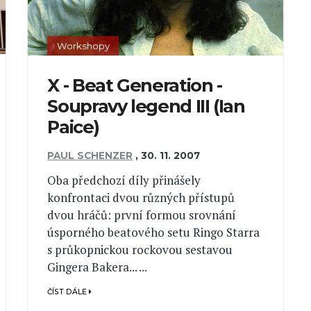
Workshopy
X - Beat Generation -
Soupravy legend III (Ian
Paice)
PAUL SCHENZER
,
30. 11. 2007
Oba předchozí díly přinášely
konfrontaci dvou různých přístupů
dvou hráčů: první formou srovnání
úsporného beatového setu Ringo Starra
s průkopnickou rockovou sestavou
Gingera Bakera... ...
ČÍST DÁLE