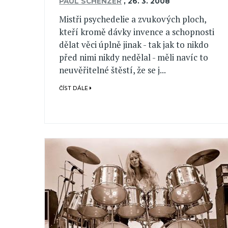
PAUL SCHENZER
,
26. 3. 2008
Mistři psychedelie a zvukových ploch,
kteří kromě dávky invence a schopnosti
dělat věci úplně jinak - tak jak to nikdo
před nimi nikdy nedělal - měli navíc to
neuvěřitelné štěstí, že se j...
ČÍST DÁLE