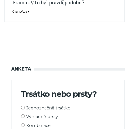
Framus V to byl pravděpodobně...
ČÍST DÁLE
ANKETA
Trsátko nebo prsty?
Možnosti
Jednoznačně trsátko
výběru
Výhradně prsty
Kombinace