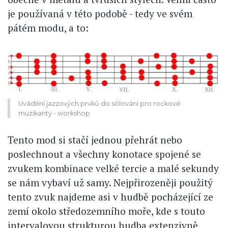
je používaná v této podobě - tedy ve svém
pátém modu, a to:
Uvádění jazzových prvků do sólování pro rockové
muzikanty - workshop
Tento mod si stačí jednou přehrát nebo
poslechnout a všechny konotace spojené se
zvukem kombinace velké tercie a malé sekundy
se nám vybaví už samy. Nejpřirozeněji použitý
tento zvuk najdeme asi v hudbě pocházející ze
zemí okolo středozemního moře, kde s touto
intervalovou strukturou hudba extenzivně