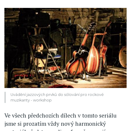
Uvádění jazzových prvků do sólování pro rockové
muzikanty - workshop
Ve všech předchozích dílech v tomto seriálu
jsme si prozatím vždy nový harmonický