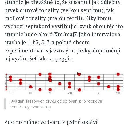
stupnic je převážně to, že obsahují jak důležitý
prvek durové tonality (velkou septimu), tak
mollové tonality (malou tercii). Díky tomu
výchozí septakord vystihující zvuk obou těchto
stupnic bude akord Xm/maj7. Jeho intervalová
stavba je 1, b3, 5, 7, a pokud chcete
experimentovat s jazzovými prvky, doporučuji
jej vyzkoušet jako arpeggio.
Uvádění jazzových prvků do sólování pro rockové
muzikanty - workshop
Zde ho máme ve tvaru v jedné oktávě