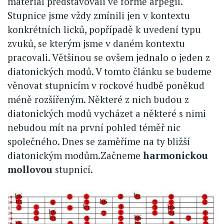
materiál představovali ve formě arpegií.
Stupnice jsme vždy zmínili jen v kontextu
konkrétních licků, popřípadě k uvedení typu
zvuků, se kterým jsme v daném kontextu
pracovali. Většinou se ovšem jednalo o jeden z
diatonických modů. V tomto článku se budeme
věnovat stupnicím v rockové hudbě poněkud
méně rozšířeným. Některé z nich budou z
diatonických modů vycházet a některé s nimi
nebudou mít na první pohled téměř nic
společného. Dnes se zaměříme na ty bližší
diatonickým modům.Začneme
harmonickou
mollovou
stupnicí.