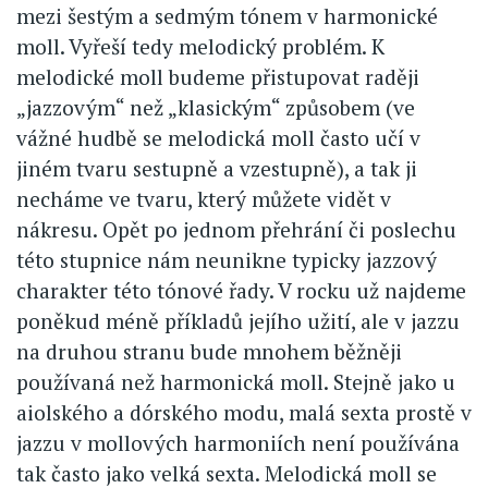
mezi šestým a sedmým tónem v harmonické
moll. Vyřeší tedy melodický problém. K
melodické moll budeme přistupovat raději
„jazzovým“ než „klasickým“ způsobem (ve
vážné hudbě se melodická moll často učí v
jiném tvaru sestupně a vzestupně), a tak ji
necháme ve tvaru, který můžete vidět v
nákresu. Opět po jednom přehrání či poslechu
této stupnice nám neunikne typicky jazzový
charakter této tónové řady. V rocku už najdeme
poněkud méně příkladů jejího užití, ale v jazzu
na druhou stranu bude mnohem běžněji
používaná než harmonická moll. Stejně jako u
aiolského a dórského modu, malá sexta prostě v
jazzu v mollových harmoniích není používána
tak často jako velká sexta. Melodická moll se