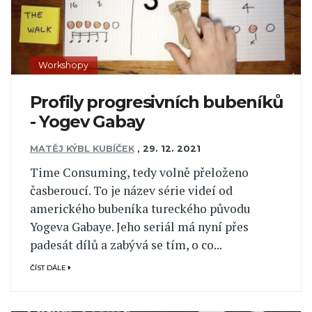
Workshopy
Profily progresivních bubeníků
- Yogev Gabay
MATĚJ KÝBL KUBÍČEK
,
29. 12. 2021
Time Consuming, tedy volně přeloženo
časberoucí. To je název série videí od
amerického bubeníka tureckého původu
Yogeva Gabaye. Jeho seriál má nyní přes
padesát dílů a zabývá se tím, o co...
ČÍST DÁLE