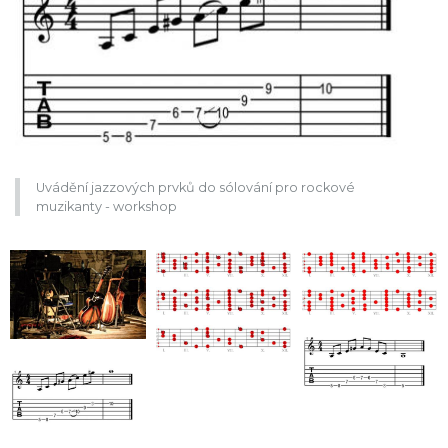
Uvádění jazzových prvků do sólování pro rockové
muzikanty - workshop