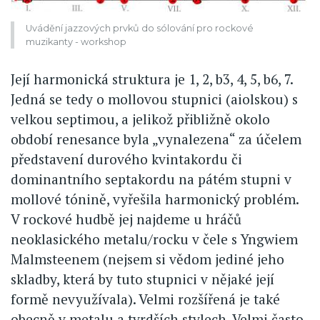
Uvádění jazzových prvků do sólování pro rockové
muzikanty - workshop
Její harmonická struktura je 1, 2, b3, 4, 5, b6, 7.
Jedná se tedy o mollovou stupnici (aiolskou) s
velkou septimou, a jelikož přibližně okolo
období renesance byla „vynalezena“ za účelem
představení durového kvintakordu či
dominantního septakordu na pátém stupni v
mollové tónině, vyřešila harmonický problém.
V rockové hudbě jej najdeme u hráčů
neoklasického metalu/rocku v čele s Yngwiem
Malmsteenem (nejsem si vědom jediné jeho
skladby, která by tuto stupnici v nějaké její
formě nevyužívala). Velmi rozšířená je také
obecně v metalu a tvrdších stylech. Velmi často