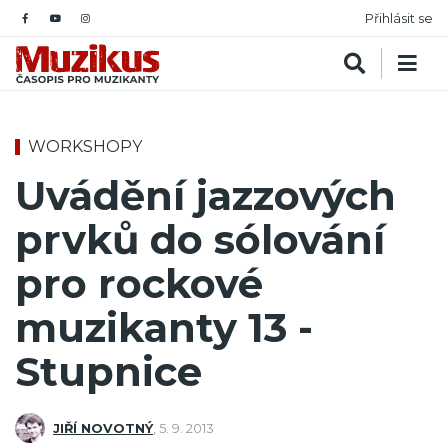
Přihlásit se
WORKSHOPY
Uvádění jazzových
prvků do sólování
pro rockové
muzikanty 13 -
Stupnice
JIŘÍ NOVOTNÝ
,
5. 9. 2013