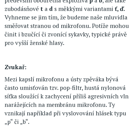
především obouretná explozíva
p
a
b
, ale také
zubodásňové
t
a
d
s měkkými variantami
ť, ď.
Vyhneme se jim tím, že budeme naše mluvidla
směřovat stranou od mikrofonu. Potíže mohou
činit i bzučící či zvonící sykavky, typické právě
pro vyšší ženské hlasy.
Zvukař:
Mezi kapslí mikrofonu a ústy zpěváka bývá
často umisťován tzv. pop-filtr, hustá nylonová
síťka sloužící k zachycení příliš agresivních vln
narážejících na membránu mikrofonu. Ty
vznikají například při vyslovování hlásek typu
„p“ či „b“.