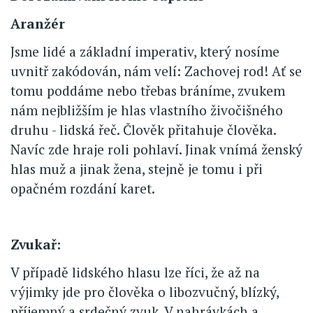
Aranžér
Jsme lidé a základní imperativ, který nosíme
uvnitř zakódován, nám velí: Zachovej rod! Ať se
tomu poddáme nebo třebas bráníme, zvukem
nám nejbližším je hlas vlastního živočišného
druhu - lidská řeč. Člověk přitahuje člověka.
Navíc zde hraje roli pohlaví. Jinak vnímá ženský
hlas muž a jinak žena, stejně je tomu i při
opačném rozdání karet.
Zvukař:
V případě lidského hlasu lze říci, že až na
výjimky jde pro člověka o libozvučný, blízký,
příjemný a srdečný zvuk. V nahrávkách a