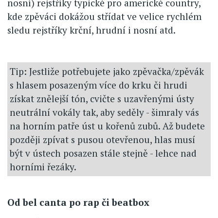
nosní) rejstříky typické pro americké country,
kde zpěváci dokážou střídat ve velice rychlém
sledu rejstříky krční, hrudní i nosní atd.
Tip: Jestliže potřebujete jako zpěvačka/zpěvák
s hlasem posazeným více do krku či hrudi
získat znělejší tón, cvičte s uzavřenými ústy
neutrální vokály tak, aby seděly - šimraly vás
na horním patře úst u kořenů zubů. Až budete
později zpívat s pusou otevřenou, hlas musí
být v ústech posazen stále stejně - lehce nad
horními řezáky.
Od bel canta po rap či beatbox