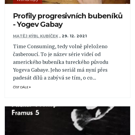
Profily progresivních bubeníků
- Yogev Gabay
MATĚJ KÝBL KUBÍČEK
,
29. 12. 2021
Time Consuming, tedy volně přeloženo
časberoucí. To je název série videí od
amerického bubeníka tureckého původu
Yogeva Gabaye. Jeho seriál má nyní přes
padesát dílů a zabývá se tím, o co...
ČÍST DÁLE