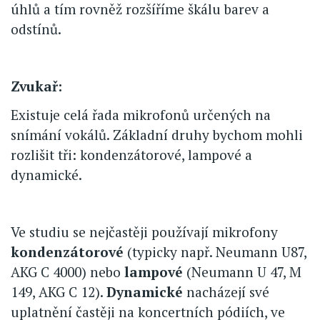
úhlů a tím rovněž rozšíříme škálu barev a
odstínů.
Zvukař:
Existuje celá řada mikrofonů určených na
snímání vokálů. Základní druhy bychom mohli
rozlišit tři: kondenzátorové, lampové a
dynamické.
Ve studiu se nejčastěji používají mikrofony
kondenzátorové
(typicky např. Neumann U87,
AKG C 4000) nebo
lampové
(Neumann U 47, M
149, AKG C 12).
Dynamické
nacházejí své
uplatnění častěji na koncertních pódiích, ve