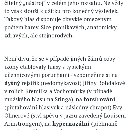
čitelný „nástroj“ v celém jeho rozsahu. Ne vždy
to však slouží k užitku pro konečný výsledek.
Takový hlas disponuje obvykle omezeným
počtem barev. Sice pronikavých, anatomicky
zdravých, ale stejnorodých.
Není divu, že se v případě jiných žánrů coby
ikony etablovaly hlasy s typickými
učebnicovými poruchami - vzpomeňme si na
dyšný
rejstřík (nedomykavost) Jiřiny Bohdalové
v rolích Křemílka a Vochomůrky (v případě
mužského hlasu na Stinga), na
forsírování
(přetahování hlasivek a následný chrapot) Evy
Olmerové (styl zpěvu v jazzu zavedený Louisem
Armstrongem), na
hypernazální
(přehnaně