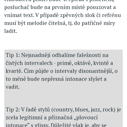
posluchač bude na prvním místě posuzovat a
vnímat text. V případě zpěvných slok či refrénu
musí být melodie čitelná, tj. do patřičné míry
ladit.
Tip 1: Nejsnadněji odhalíme falešnosti na
čistých intervalech - primě, oktávě, kvintě a
kvartě. Čím půjde o intervaly disonantnější, o
to méně bude nepřesná intonace slyšet a
vadit.
Tip 2: V řadě stylů (country, blues, jazz, rock) je
zcela legitimní a příznačná „plovoucí
intonace“ s glissy. Důležité však je, aby se