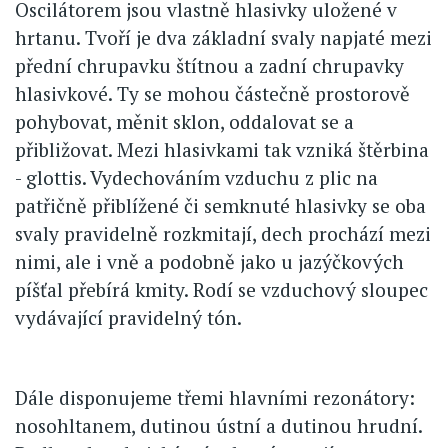
Oscilátorem jsou vlastně hlasivky uložené v
hrtanu. Tvoří je dva základní svaly napjaté mezi
přední chrupavku štítnou a zadní chrupavky
hlasivkové. Ty se mohou částečně prostorově
pohybovat, měnit sklon, oddalovat se a
přibližovat. Mezi hlasivkami tak vzniká štěrbina
- glottis. Vydechováním vzduchu z plic na
patřičně přiblížené či semknuté hlasivky se oba
svaly pravidelně rozkmitají, dech prochází mezi
nimi, ale i vně a podobně jako u jazýčkových
píšťal přebírá kmity. Rodí se vzduchový sloupec
vydávající pravidelný tón.
Dále disponujeme třemi hlavními rezonátory:
nosohltanem, dutinou ústní a dutinou hrudní.