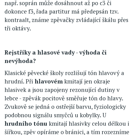
např. soprán může dosáhnout až po c3 či
dokonce f3, řada partitur má předepsán tzv.
kontraalt, známe zpěvačky zvládající škálu přes
tři oktávy.
Rejstříky a hlasové vady - výhoda či
nevýhoda?
Klasické pěvecké školy rozlišují tón hlavový a
hrudní. Při
hlavovém
kmitají jen okraje
hlasivek a jsou zapojeny rezonující dutiny v
lebce - zpěvák pocitově směřuje tón do hlavy.
Zvukově se jedná o ostřejší barvu, fyziologicky
podobnou signálu smyčců u kobylky. U
hrudního tónu
kmitají hlasivky celou délkou i
šířkou, zpěv opíráme o bránici, a tím rozezníme