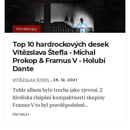
Workshopy
Top 10 hardrockových desek
Vítězslava Štefla - Michal
Prokop & Framus V - Holubí
Dante
VÍTĚZSLAV ŠTEFL
,
29. 12. 2021
Tohle album bylo trochu jako zjevení. Z
hlediska chápání kompaktnosti skupiny
Framus V to byl pravděpodobně...
ČÍST DÁLE