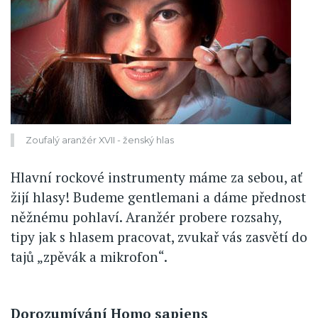
Zoufalý aranžér XVII - ženský hlas
Hlavní rockové instrumenty máme za sebou, ať
žijí hlasy! Budeme gentlemani a dáme přednost
něžnému pohlaví. Aranžér probere rozsahy,
tipy jak s hlasem pracovat, zvukař vás zasvětí do
tajů „zpěvák a mikrofon“.
Dorozumívání Homo sapiens