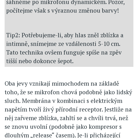
šáhněme po mikrofonu dynamickém. Pozor,
počítejme však s výraznou změnou barvy!
Tip2: Potřebujeme-li, aby hlas zněl zblízka a
intimně, snímejme ze vzdálenosti 5-10 cm.
Tato technika ovšem funguje spíše na zpěv
tišší nebo dokonce šepot.
Oba jevy vznikají mimochodem na základě
toho, že se mikrofon chová podobně jako lidský
sluch. Membrána v kombinaci s elektrickým
napětím tvoří živý přírodní receptor. Jestliže na
něj zařveme zblízka, zahltí se a chvíli trvá, než
se znovu uvolní (podobně jako kompresor s
dlouhým „release“ časem). Je-li přicházející