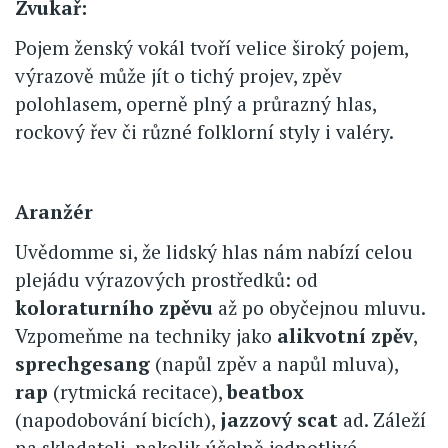
Zvukař:
Pojem ženský vokál tvoří velice široký pojem,
výrazově může jít o tichý projev, zpěv
polohlasem, operně plný a průrazný hlas,
rockový řev či různé folklorní styly i valéry.
Aranžér
Uvědomme si, že lidský hlas nám nabízí celou
plejádu výrazových prostředků: od
koloraturního zpěvu
až po obyčejnou mluvu.
Vzpomeňme na techniky jako
alikvotní zpěv
,
sprechgesang
(napůl zpěv a napůl mluva),
rap
(rytmická recitace),
beatbox
(napodobování bicích),
jazzový scat
ad. Záleží
na skladateli, nakolik účelně jednotlivé