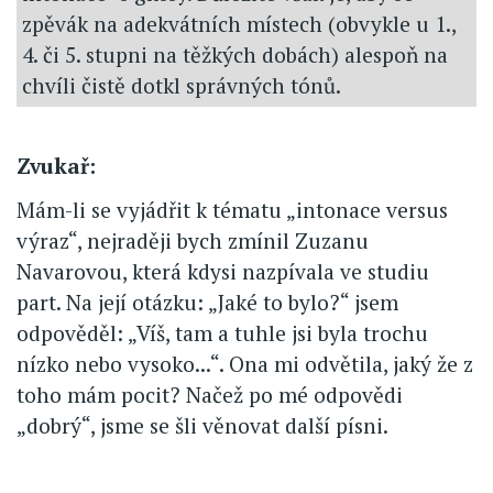
zpěvák na adekvátních místech (obvykle u 1.,
4. či 5. stupni na těžkých dobách) alespoň na
chvíli čistě dotkl správných tónů.
Zvukař:
Mám-li se vyjádřit k tématu „intonace versus
výraz“, nejraději bych zmínil Zuzanu
Navarovou, která kdysi nazpívala ve studiu
part. Na její otázku: „Jaké to bylo?“ jsem
odpověděl: „Víš, tam a tuhle jsi byla trochu
nízko nebo vysoko...“. Ona mi odvětila, jaký že z
toho mám pocit? Načež po mé odpovědi
„dobrý“, jsme se šli věnovat další písni.