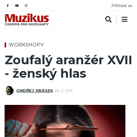
Přihlásit se
WORKSHOPY
Zoufalý aranžér XVII
- ženský hlas
ONDŘEJ JIRÁSEK
,
24. 2. 2011