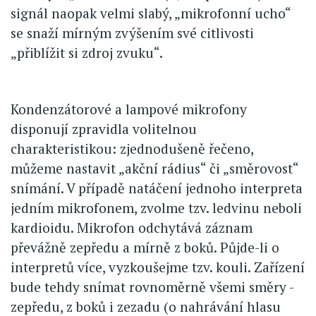
signál naopak velmi slabý, „mikrofonní ucho“
se snaží mírným zvýšením své citlivosti
„přiblížit si zdroj zvuku“.
Kondenzátorové a lampové mikrofony
disponují zpravidla volitelnou
charakteristikou: zjednodušeně řečeno,
můžeme nastavit „akční rádius“ či „směrovost“
snímání. V případě natáčení jednoho interpreta
jedním mikrofonem, zvolme tzv. ledvinu neboli
kardioidu. Mikrofon odchytává záznam
převážně zepředu a mírně z boků. Půjde-li o
interpretů více, vyzkoušejme tzv. kouli. Zařízení
bude tehdy snímat rovnoměrně všemi směry -
zepředu, z boků i zezadu (o nahrávání hlasu