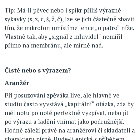
Tip: Má-li pěvec nebo i spíkr příliš výrazné
sykavky (s, z, c, š, ž, č), lze se jich částečně zbavit
tím, že mikrofon umístíme lehce „o patro“ níže.
Vlastně tak, aby „signál z mluvidel“ nemířil
přímo na membránu, ale mírně nad.
Čistě nebo s výrazem?
Aranžér
Při posuzování zpěváka live, ale hlavně ve
studiu často vyvstává „kapitální“ otázka, zda by
měl notu po notě perfektně vyzpívat, nebo jít
po výrazu a ladění vnímat jako podružnější.
Hodně záleží právě na aranžérovi či skladateli a
charakteru písně. Bude-li epická s příběhem,