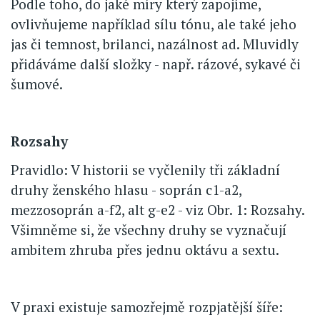
Podle toho, do jaké míry který zapojíme,
ovlivňujeme například sílu tónu, ale také jeho
jas či temnost, brilanci, nazálnost ad. Mluvidly
přidáváme další složky - např. rázové, sykavé či
šumové.
Rozsahy
Pravidlo: V historii se vyčlenily tři základní
druhy ženského hlasu - soprán c1-a2,
mezzosoprán a-f2, alt g-e2 - viz Obr. 1: Rozsahy.
Všimněme si, že všechny druhy se vyznačují
ambitem zhruba přes jednu oktávu a sextu.
V praxi existuje samozřejmě rozpjatější šíře: