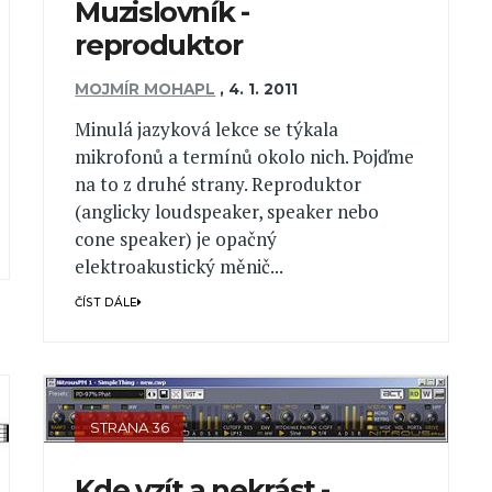
Muzislovník -
reproduktor
MOJMÍR MOHAPL
,
4. 1. 2011
Minulá jazyková lekce se týkala
mikrofonů a termínů okolo nich. Pojďme
na to z druhé strany. Reproduktor
(anglicky loudspeaker, speaker nebo
cone speaker) je opačný
elektroakustický měnič...
ČÍST DÁLE
STRANA 36
Kde vzít a nekrást -