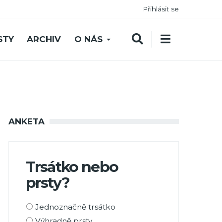
Přihlásit se
STY
ARCHIV
O NÁS
ANKETA
Trsátko nebo
prsty?
Možnosti
Jednoznačně trsátko
výběru
Výhradně prsty