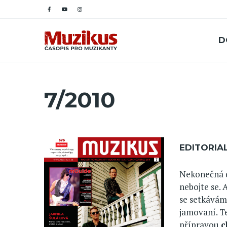
D
7/2010
EDITORIA
Nekonečná d
nebojte se. 
se setkávám
jamovaní. Te
přípravou
c