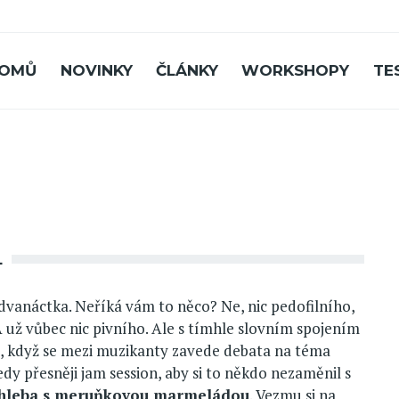
OMŮ
NOVINKY
ČLÁNKY
WORKSHOPY
TE
L
vanáctka. Neříká vám to něco? Ne, nic pedofilního,
A už vůbec nic pivního. Ale s tímhle slovním spojením
, když se mezi muzikanty zavede debata na téma
dy přesněji jam session, aby si to někdo nezaměnil s
hleba s meruňkovou marmeládou
. Vezmu si na