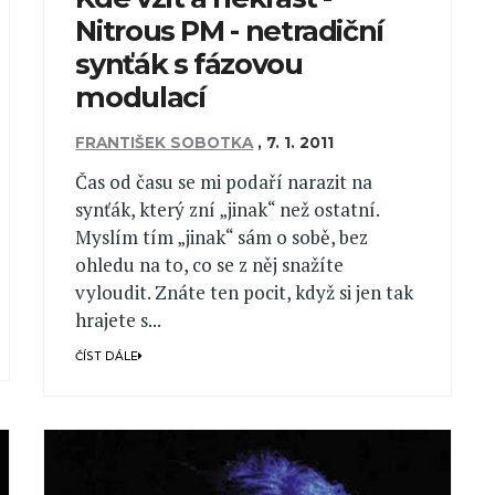
Nitrous PM - netradiční
synťák s fázovou
modulací
FRANTIŠEK SOBOTKA
,
7. 1. 2011
Čas od času se mi podaří narazit na
synťák, který zní „jinak“ než ostatní.
Myslím tím „jinak“ sám o sobě, bez
ohledu na to, co se z něj snažíte
vyloudit. Znáte ten pocit, když si jen tak
hrajete s...
ČÍST DÁLE