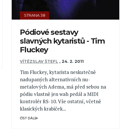
STRANA 38
Pódiové sestavy
slavných kytaristů - Tim
Fluckey
VÍTĚZSLAV ŠTEFL
,
24. 2. 2011
Tim Fluckey, kytarista neskutečně
nadupaných alternativních nu-
metalových Adema, má před sebou na
pódiu vlastně jen wah pedál a MIDI
kontrolér RS-10. Vše ostatní, včetně
klasických krabiček...
ČÍST DÁLE