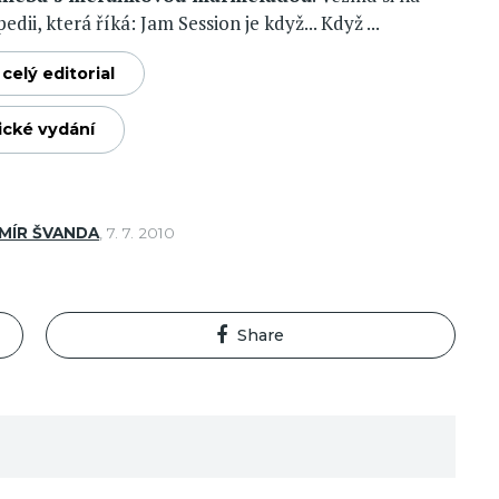
ii, která říká: Jam Session je když... Když ...
celý editorial
ické vydání
MÍR ŠVANDA
,
7. 7. 2010
Share