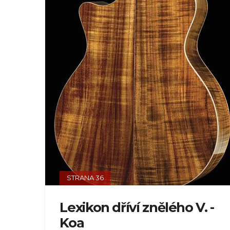
STRANA 36
Lexikon dříví znělého V. -
Koa