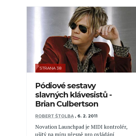
STRANA 38
Pódiové sestavy
slavných klávesistů -
Brian Culbertson
ROBERT ŠTOLBA
,
6. 2. 2011
Novation Launchpad je MIDI kontrolér,
ušitý na míru přesně pro ovládání