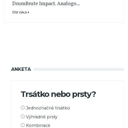
DrumBrute Impact. Analogo...
ČÍST DÁLE
ANKETA
Trsátko nebo prsty?
Možnosti
Jednoznačně trsátko
výběru
Výhradně prsty
Kombinace