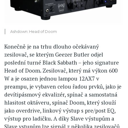
Ashdown: Head of Doom
Konečně je na trhu dlouho očekávaný
zesilovač, se kterým Geezer Butler odjel
poslední turné Black Sabbath – jeho signature
Head of Doom. Zesilovač, který má výkon 600
W a je osazen jednou lampou 12AX7 v
preampu, je vybaven celou řadou prvků, jako je
devítipásmový ekvalizér, spínač a samostatná
hlasitost oktáveru, spínač Doom, který slouží
jako overdrive, linkový výstup s pre/post EQ,
výstup pro ladičku. A díky Slave výstupům a
Slave vstupům lze signál z několika zesilovačů