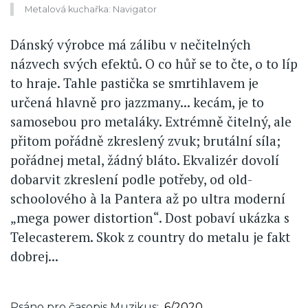
Metalová kuchařka: Navigator
Dánský výrobce má zálibu v nečitelných
názvech svých efektů. O co hůř se to čte, o to líp
to hraje. Tahle pastička se smrtihlavem je
určená hlavně pro jazzmany... kecám, je to
samosebou pro metaláky. Extrémně čitelný, ale
přitom pořádně zkreslený zvuk; brutální síla;
pořádnej metal, žádný bláto. Ekvalizér dovolí
dobarvit zkreslení podle potřeby, od old-
schoolového à la Pantera až po ultra moderní
„mega power distortion“. Dost pobaví ukázka s
Telecasterem. Skok z country do metalu je fakt
dobrej...
Psáno pro časopis Muzikus
6/2020