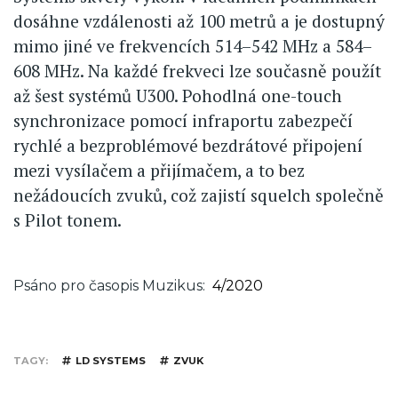
dosáhne vzdálenosti až 100 metrů a je dostupný
mimo jiné ve frekvencích 514–542 MHz a 584–
608 MHz. Na každé frekveci lze současně použít
až šest systémů U300. Pohodlná one-touch
synchronizace pomocí infraportu zabezpečí
rychlé a bezproblémové bezdrátové připojení
mezi vysílačem a přijímačem, a to bez
nežádoucích zvuků, což zajistí squelch společně
s Pilot tonem.
Psáno pro časopis Muzikus
4/2020
TAGY
LD SYSTEMS
ZVUK