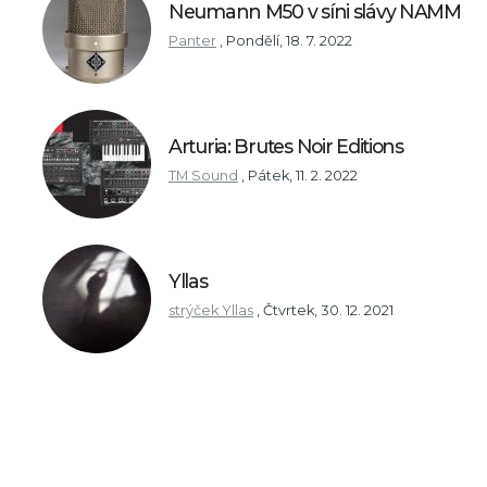
Neumann M50 v síni slávy NAMM
Panter
,
Pondělí, 18. 7. 2022
Arturia: Brutes Noir Editions
TM Sound
,
Pátek, 11. 2. 2022
Yllas
strýček Yllas
,
Čtvrtek, 30. 12. 2021