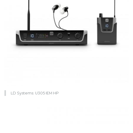
LD Systems: U305 IEM HP