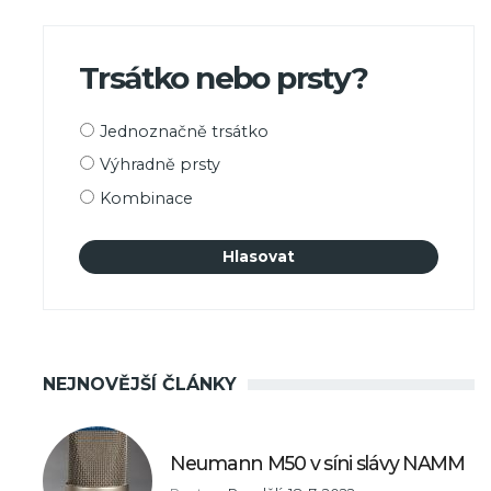
Trsátko nebo prsty?
Možnosti
Jednoznačně trsátko
výběru
Výhradně prsty
Kombinace
NEJNOVĚJŠÍ ČLÁNKY
Neumann M50 v síni slávy NAMM