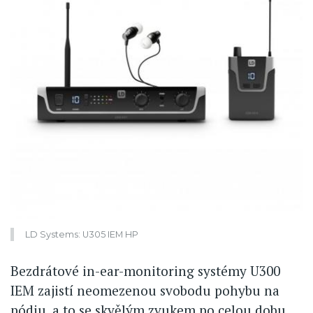
LD Systems: U305 IEM HP
Bezdrátové in-ear-monitoring systémy U300
IEM zajistí neomezenou svobodu pohybu na
pódiu, a to se skvělým zvukem po celou dobu