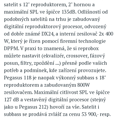
satelit s 12" reproduktorem, 2" hornou a
maximální SPL ve špičce 135dB. Odlišností od
podobných satelitů na trhu je zabudovaný
digitální reproduktorový procesor, odvozený
od dobře známé DX24, a interní zesilovač 2x 400
W, který je řízen pomocí firemní technologie
DPPM. V praxi to znamená, že si reprobox
můžete nastavit (ekvalizér, crossover, fázový
posun, filtry, zpoždění ...) přesně podle vašich
potřeb a podmínek, kde zařízení provozujete.
Pegasus 118 je naopak výkonný subbass s 18"
reproduktorem a zabudovaným 800W
zesilovačem. Maximální citlivost SPL ve špičce
127 dB a vestavěný digitální procesor (stejný
jako u Pegasus 212) hovoří za vše. Satelit i
subbass se prodává zvlášť za cenu 53 900,- resp.