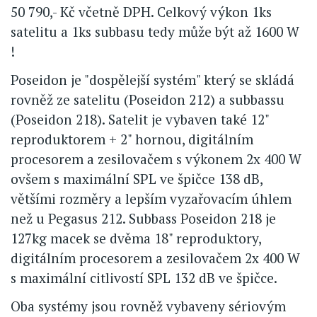
50 790,- Kč včetně DPH. Celkový výkon 1ks
satelitu a 1ks subbasu tedy může být až 1600 W
!
Poseidon je "dospělejší systém" který se skládá
rovněž ze satelitu (Poseidon 212) a subbassu
(Poseidon 218). Satelit je vybaven také 12"
reproduktorem + 2" hornou, digitálním
procesorem a zesilovačem s výkonem 2x 400 W
ovšem s maximální SPL ve špičce 138 dB,
většími rozměry a lepším vyzařovacím úhlem
než u Pegasus 212. Subbass Poseidon 218 je
127kg macek se dvěma 18" reproduktory,
digitálním procesorem a zesilovačem 2x 400 W
s maximální citlivostí SPL 132 dB ve špičce.
Oba systémy jsou rovněž vybaveny sériovým