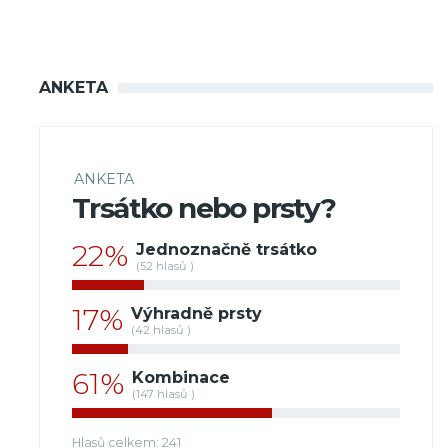
ANKETA
ANKETA
Trsátko nebo prsty?
22%
Jednoznačně trsátko
(52 hlasů )
17%
Výhradně prsty
(42 hlasů )
61%
Kombinace
(147 hlasů )
Hlasů celkem: 241