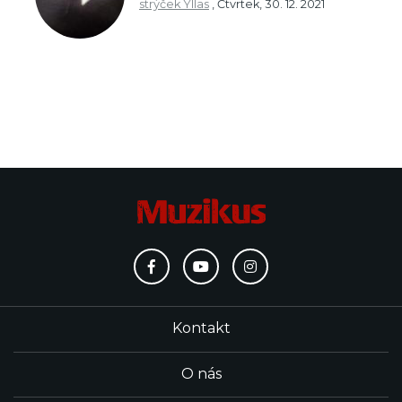
strýček Yllas
,
Čtvrtek, 30. 12. 2021
Kontakt
O nás