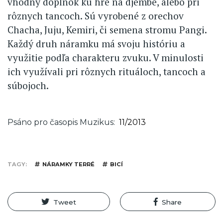
vhodný doplnok ku hre na djembe, alebo pri
rôznych tancoch. Sú vyrobené z orechov
Chacha, Juju, Kemiri, či semena stromu Pangi.
Každý druh náramku má svoju históriu a
využitie podľa charakteru zvuku. V minulosti
ich využívali pri rôznych rituáloch, tancoch a
súbojoch.
Psáno pro časopis Muzikus
11/2013
TAGY
NÁRAMKY TERRÉ
BICÍ
Tweet
Share