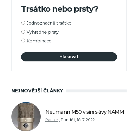
Trsátko nebo prsty?
Možnosti
Jednoznačně trsátko
výběru
Výhradně prsty
Kombinace
NEJNOVĚJŠÍ ČLÁNKY
Neumann M50 v síni slávy NAMM
Panter
,
Pondělí, 18. 7. 2022